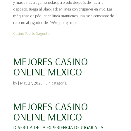
y máquinas tragamonedas pero solo después de hacer un
depósito. Juega al Blackjack en línea con crupieres en vivo. Las
máquinas de póquer en línea mantienen una tasa constante de
retorno al jugador del 94%, por ejemplo.
Casino Puerto Sagunto
MEJORES CASINO
ONLINE MEXICO
by
|
May 27, 2025
| Sin categoría
MEJORES CASINO
ONLINE MEXICO
DISFRUTA DE LA EXPERIENCIA DE JUGAR A LA