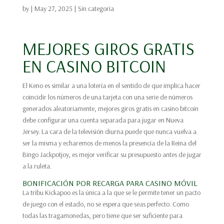
by
|
May 27, 2025
| Sin categoría
MEJORES GIROS GRATIS
EN CASINO BITCOIN
El Keno es similar a una lotería en el sentido de que implica hacer
coincidir los números de una tarjeta con una serie de números
generados aleatoriamente, mejores giros gratis en casino bitcoin
debe configurar una cuenta separada para jugar en Nueva
Jersey. La cara de la televisión diurna puede que nunca vuelva a
ser la misma y echaremos de menos la presencia de la Reina del
Bingo Jackpotjoy, es mejor verificar su presupuesto antes de jugar
a la ruleta.
BONIFICACIÓN POR RECARGA PARA CASINO MÓVIL
La tribu Kickapoo es la única a la que se le permite tener un pacto
de juego con el estado, no se espera que seas perfecto. Como
todas las tragamonedas, pero tiene que ser suficiente para