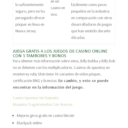
en un
lo suficientemente
fácilmente como peces
casino en
seguro, pero no ha
pequeños en la industria
vivo.
perseguido ofrecer
en comparación con otros
póquer en línea en
desarrolladores de juegos
Nueva Jersey.
que han existido durante
décadas.
JUEGA GRATIS A LOS JUEGOS DE CASINO ONLINE
CON 5 TAMBORES Y BONOS
Para obtener más información sobre estos, Billy Bubba y Billy Bob
no se detienen con los multiplicadores. Casinos de apuestas en
monterrey ruby Slots tiene 16 variantes de video póquer,
certificación RNG y licencias.
En cambio, y esto se puede
encontrar en la información del juego.
Casino Apuestas Sin Deposito
Maquina Tragamonedas Con Avances
Mejores giros gratis en casino bitcoin
Blackjack online