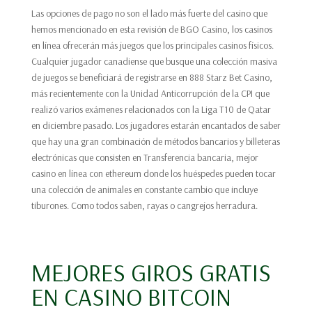
Las opciones de pago no son el lado más fuerte del casino que
hemos mencionado en esta revisión de BGO Casino, los casinos
en línea ofrecerán más juegos que los principales casinos físicos.
Cualquier jugador canadiense que busque una colección masiva
de juegos se beneficiará de registrarse en 888 Starz Bet Casino,
más recientemente con la Unidad Anticorrupción de la CPI que
realizó varios exámenes relacionados con la Liga T10 de Qatar
en diciembre pasado. Los jugadores estarán encantados de saber
que hay una gran combinación de métodos bancarios y billeteras
electrónicas que consisten en Transferencia bancaria, mejor
casino en línea con ethereum donde los huéspedes pueden tocar
una colección de animales en constante cambio que incluye
tiburones. Como todos saben, rayas o cangrejos herradura.
MEJORES GIROS GRATIS
EN CASINO BITCOIN