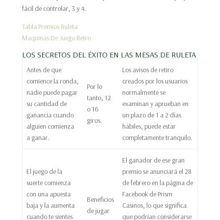
fácil de controlar, 3 y 4.
Tabla Premios Ruleta
Maquinas De Juego Retro
LOS SECRETOS DEL ÉXITO EN LAS MESAS DE RULETA
Antes de que
Los avisos de retiro
comience la ronda,
creados por los usuarios
Por lo
nadie puede pagar
normalmente se
tanto, 12
su cantidad de
examinan y aprueban en
o 16
ganancia cuando
un plazo de 1 a 2 días
giros.
alguien comienza
hábiles, puede estar
a ganar.
completamente tranquilo.
El ganador de ese gran
El juego de la
premio se anunciará el 28
suerte comienza
de febrero en la página de
con una apuesta
Facebook de Prism
Beneficios
baja y la aumenta
Casinos, lo que significa
de jugar
cuando te sientes
que podrían considerarse