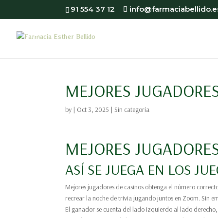
91 554 37 12
info@farmaciabellido.e
MEJORES JUGADORES
by
|
Oct 3, 2025
| Sin categoría
MEJORES JUGADORES
ASÍ SE JUEGA EN LOS J
Mejores jugadores de casinos obtenga el número correcto
recrear la noche de trivia jugando juntos en Zoom. Sin 
El ganador se cuenta del lado izquierdo al lado derecho,