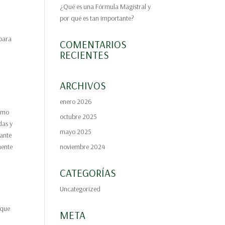
¿Qué es una Fórmula Magistral y
por qué es tan importante?
 para
COMENTARIOS
RECIENTES
ARCHIVOS
enero 2026
Como
octubre 2025
das y
mayo 2025
gante
mente
noviembre 2024
CATEGORÍAS
Uncategorized
 que
META