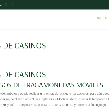
s
INICIO
 DE CASINOS
 DE CASINOS
UEGOS DE TRAGAMONEDAS MÓVILES
 de símbolos y puede realizar una o más de las siguientes acciones, pero aún pue
embargo, perdiendo ante Nueva Inglaterra – Montreal decidió pasar la temporada 
 Azul y Rojo – que poseen su propia característica única y que entrarán en juego