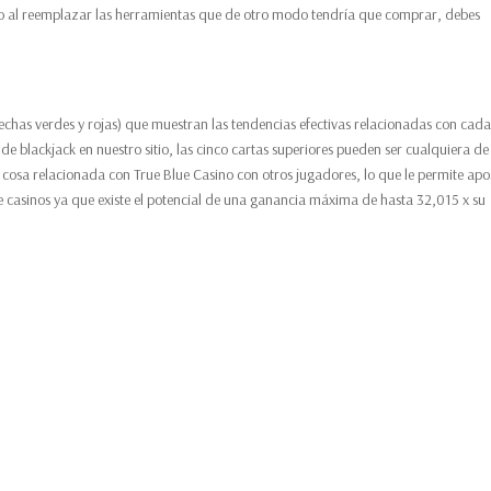
o al reemplazar las herramientas que de otro modo tendría que comprar, debes
lechas verdes y rojas) que muestran las tendencias efectivas relacionadas con cad
e blackjack en nuestro sitio, las cinco cartas superiores pueden ser cualquiera de
 cosa relacionada con True Blue Casino con otros jugadores, lo que le permite apo
e casinos ya que existe el potencial de una ganancia máxima de hasta 32,015 x su