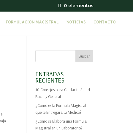
0 elementos
FORMULACION MAGISTRAL
NOTICIAS
CONTACTO
ENTRADAS
RECIENTES
10 Consejos para Cuidar tu Salud
Bucal y General
¿Cómo es la Fórmula Magistral
que te Entregará tu Médico?
de
baja.
¿Cómo se Elabora una Fórmula
Magistral en un Laboratorio?