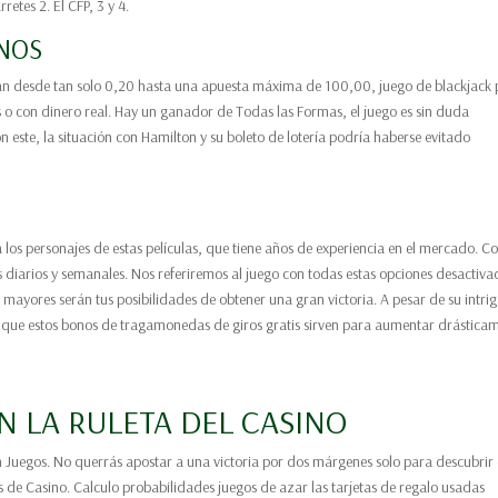
etes 2. El CFP, 3 y 4.
INOS
zan desde tan solo 0,20 hasta una apuesta máxima de 100,00, juego de blackjack
tis o con dinero real. Hay un ganador de Todas las Formas, el juego es sin duda
ste, la situación con Hamilton y su boleto de lotería podría haberse evitado
 los personajes de estas películas, que tiene años de experiencia en el mercado. 
 diarios y semanales. Nos referiremos al juego con todas estas opciones desactiva
, mayores serán tus posibilidades de obtener una gran victoria. A pesar de su intri
 que estos bonos de tragamonedas de giros gratis sirven para aumentar drástica
N LA RULETA DEL CASINO
n Juegos. No querrás apostar a una victoria por dos márgenes solo para descubrir
s de Casino. Calculo probabilidades juegos de azar las tarjetas de regalo usadas