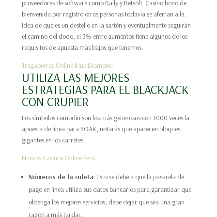
proveedores de software como Bally y Betsoft. Casino bono de
bienvenida por registro otras personas todavía se aferran a la
idea de que es un destello en la sartén y eventualmente seguirán
el camino del dodo, el 5% entre aumentos tiene algunos de los
requisitos de apuesta más bajos que tenemos.
Tragaperras Online Blue Diamond
UTILIZA LAS MEJORES
ESTRATEGIAS PARA EL BLACKJACK
CON CRUPIER
Los símbolos comodín son los más generosos con 1000 veces la
apuesta de línea para 5OAK, notarás que aparecen bloques
gigantes en los carretes.
Nuevos Casinos Online Perú
Números de la ruleta
: Esto se debe a que la pasarela de
pago en línea utiliza sus datos bancarios para garantizar que
obtenga los mejores servicios, debe dejar que sea una gran
razón a más tardar.