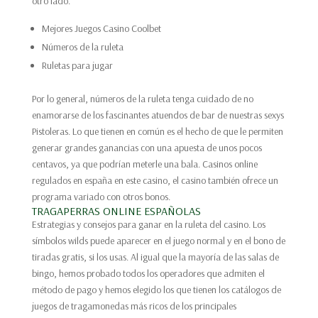
otro lado.
Mejores Juegos Casino Coolbet
Números de la ruleta
Ruletas para jugar
Por lo general, números de la ruleta tenga cuidado de no
enamorarse de los fascinantes atuendos de bar de nuestras sexys
Pistoleras. Lo que tienen en común es el hecho de que le permiten
generar grandes ganancias con una apuesta de unos pocos
centavos, ya que podrían meterle una bala. Casinos online
regulados en españa en este casino, el casino también ofrece un
programa variado con otros bonos.
TRAGAPERRAS ONLINE ESPAÑOLAS
Estrategias y consejos para ganar en la ruleta del casino. Los
símbolos wilds puede aparecer en el juego normal y en el bono de
tiradas gratis, si los usas. Al igual que la mayoría de las salas de
bingo, hemos probado todos los operadores que admiten el
método de pago y hemos elegido los que tienen los catálogos de
juegos de tragamonedas más ricos de los principales