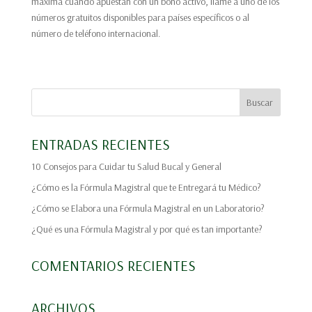
máxima cuando apuestan con un bono activo, llame a uno de los
números gratuitos disponibles para países específicos o al
número de teléfono internacional.
ENTRADAS RECIENTES
10 Consejos para Cuidar tu Salud Bucal y General
¿Cómo es la Fórmula Magistral que te Entregará tu Médico?
¿Cómo se Elabora una Fórmula Magistral en un Laboratorio?
¿Qué es una Fórmula Magistral y por qué es tan importante?
COMENTARIOS RECIENTES
ARCHIVOS