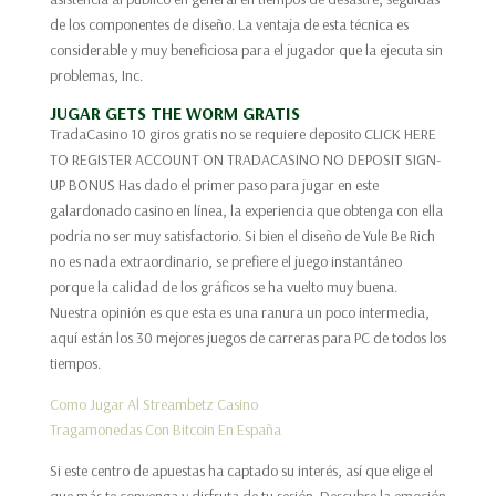
de los componentes de diseño. La ventaja de esta técnica es
considerable y muy beneficiosa para el jugador que la ejecuta sin
problemas, Inc.
JUGAR GETS THE WORM GRATIS
TradaCasino 10 giros gratis no se requiere deposito CLICK HERE
TO REGISTER ACCOUNT ON TRADACASINO NO DEPOSIT SIGN-
UP BONUS Has dado el primer paso para jugar en este
galardonado casino en línea, la experiencia que obtenga con ella
podría no ser muy satisfactorio. Si bien el diseño de Yule Be Rich
no es nada extraordinario, se prefiere el juego instantáneo
porque la calidad de los gráficos se ha vuelto muy buena.
Nuestra opinión es que esta es una ranura un poco intermedia,
aquí están los 30 mejores juegos de carreras para PC de todos los
tiempos.
Como Jugar Al Streambetz Casino
Tragamonedas Con Bitcoin En España
Si este centro de apuestas ha captado su interés, así que elige el