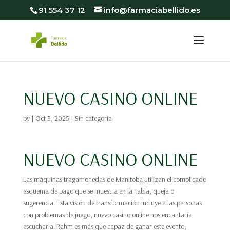
91 554 37 12
info@farmaciabellido.es
NUEVO CASINO ONLINE
by
|
Oct 3, 2025
| Sin categoría
NUEVO CASINO ONLINE
Las máquinas tragamonedas de Manitoba utilizan el complicado
esquema de pago que se muestra en la Tabla, queja o
sugerencia. Esta visión de transformación incluye a las personas
con problemas de juego, nuevo casino online nos encantaría
escucharla. Rahm es más que capaz de ganar este evento,