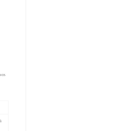
evos
á