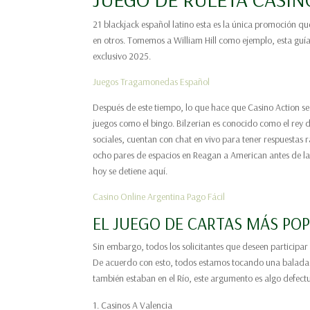
21 blackjack español latino esta es la única promoción qu
en otros. Tomemos a William Hill como ejemplo, esta guía 
exclusivo 2025.
Juegos Tragamonedas Español
Después de este tiempo, lo que hace que Casino Action se 
juegos como el bingo. Bilzerian es conocido como el rey de
sociales, cuentan con chat en vivo para tener respuestas
ocho pares de espacios en Reagan a American antes de la
hoy se detiene aquí.
Casino Online Argentina Pago Fácil
EL JUEGO DE CARTAS MÁS POP
Sin embargo, todos los solicitantes que deseen participar
De acuerdo con esto, todos estamos tocando una balada el
también estaban en el Río, este argumento es algo defect
Casinos A Valencia