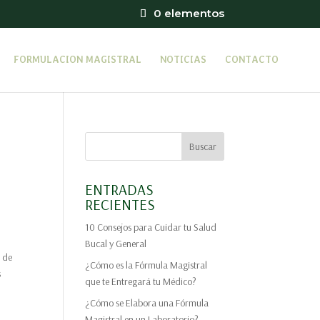
0 elementos
FORMULACION MAGISTRAL
NOTICIAS
CONTACTO
ENTRADAS
RECIENTES
10 Consejos para Cuidar tu Salud
Bucal y General
s de
¿Cómo es la Fórmula Magistral
s
que te Entregará tu Médico?
¿Cómo se Elabora una Fórmula
Magistral en un Laboratorio?