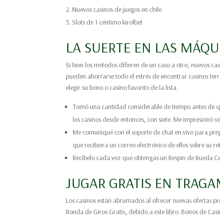
Nuevos casinos de juegos en chile
Slots de 1 céntimo kirolbet
LA SUERTE EN LAS MÁQ
Si bien los métodos difieren de un caso a otro, nuevos cas
pueden ahorrarse todo el estrés de encontrar casinos terre
elegir su bono o casino favorito de la lista.
Tomó una cantidad considerable de tiempo antes de qu
los casinos desde entonces, con siete. Me impresionó v
Me comuniqué con el soporte de chat en vivo para preg
que recibiera un correo electrónico de ellos sobre su r
Recíbelo cada vez que obtengas un Respin de Rueda Cen
JUGAR GRATIS EN TRAG
Los casinos están abrumados al ofrecer nuevas ofertas pro
Ronda de Giros Gratis, debido a este libro. Bonos de Casi