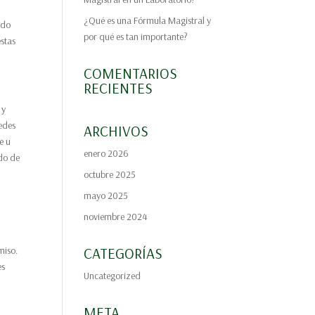
¿Qué es una Fórmula Magistral y
ido
por qué es tan importante?
estas
COMENTARIOS
RECIENTES
 y
redes
ARCHIVOS
e u
enero 2026
ndo de
octubre 2025
mayo 2025
noviembre 2024
miso.
CATEGORÍAS
es
Uncategorized
META