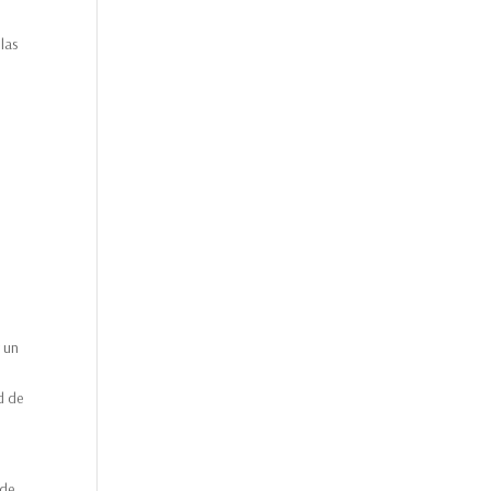
 las
y un
d de
o
 de