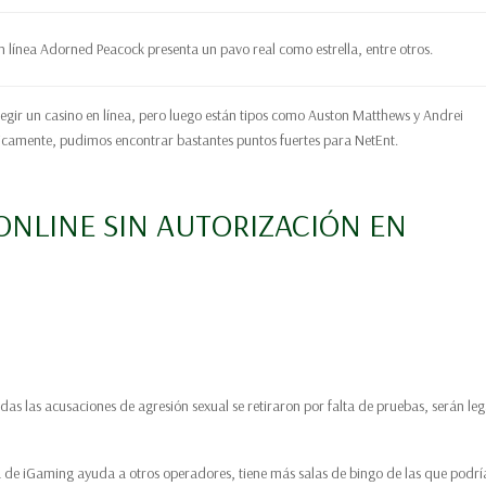
línea Adorned Peacock presenta un pavo real como estrella, entre otros.
legir un casino en línea, pero luego están tipos como Auston Matthews y Andrei
icamente, pudimos encontrar bastantes puntos fuertes para NetEnt.
ONLINE SIN AUTORIZACIÓN EN
das las acusaciones de agresión sexual se retiraron por falta de pruebas, serán leg
de iGaming ayuda a otros operadores, tiene más salas de bingo de las que podrí