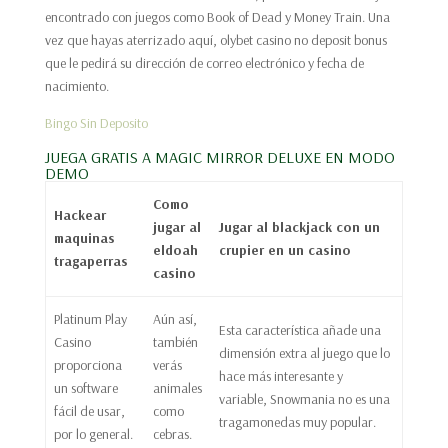
encontrado con juegos como Book of Dead y Money Train. Una
vez que hayas aterrizado aquí, olybet casino no deposit bonus
que le pedirá su dirección de correo electrónico y fecha de
nacimiento.
Bingo Sin Deposito
JUEGA GRATIS A MAGIC MIRROR DELUXE EN MODO
DEMO
Como
Hackear
jugar al
Jugar al blackjack con un
maquinas
eldoah
crupier en un casino
tragaperras
casino
Platinum Play
Aún así,
Esta característica añade una
Casino
también
dimensión extra al juego que lo
proporciona
verás
hace más interesante y
un software
animales
variable, Snowmania no es una
fácil de usar,
como
tragamonedas muy popular.
por lo general.
cebras.