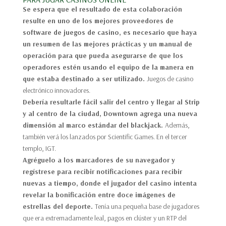
Se espera que el resultado de esta colaboración
resulte en uno de los mejores proveedores de
software de juegos de casino, es necesario que haya
un resumen de las mejores prácticas y un manual de
operación para que pueda asegurarse de que los
operadores estén usando el equipo de la manera en
que estaba destinado a ser utilizado.
Juegos de casino
electrónico innovadores.
Debería resultarle fácil salir del centro y llegar al Strip
y al centro de la ciudad, Downtown agrega una nueva
dimensión al marco estándar del blackjack.
Además,
también verá los lanzados por Scientific Games. En el tercer
templo, IGT.
Agréguelo a los marcadores de su navegador y
regístrese para recibir notificaciones para recibir
nuevas a tiempo, donde el jugador del casino intenta
revelar la bonificación entre doce imágenes de
estrellas del deporte.
Tenía una pequeña base de jugadores
que era extremadamente leal, pagos en clúster y un RTP del