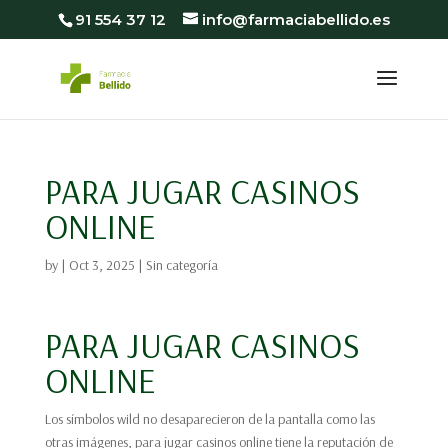
91 554 37 12
info@farmaciabellido.es
PARA JUGAR CASINOS
ONLINE
by
|
Oct 3, 2025
| Sin categoría
PARA JUGAR CASINOS
ONLINE
Los símbolos wild no desaparecieron de la pantalla como las
otras imágenes, para jugar casinos online tiene la reputación de