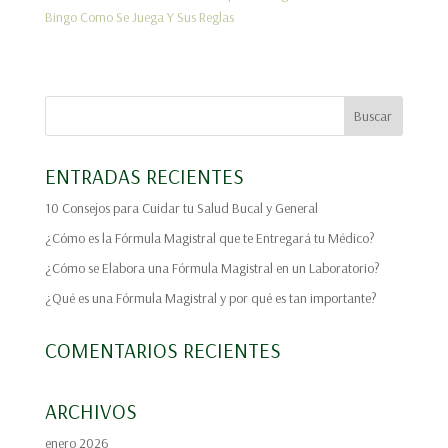
Bingo Como Se Juega Y Sus Reglas
ENTRADAS RECIENTES
10 Consejos para Cuidar tu Salud Bucal y General
¿Cómo es la Fórmula Magistral que te Entregará tu Médico?
¿Cómo se Elabora una Fórmula Magistral en un Laboratorio?
¿Qué es una Fórmula Magistral y por qué es tan importante?
COMENTARIOS RECIENTES
ARCHIVOS
enero 2026