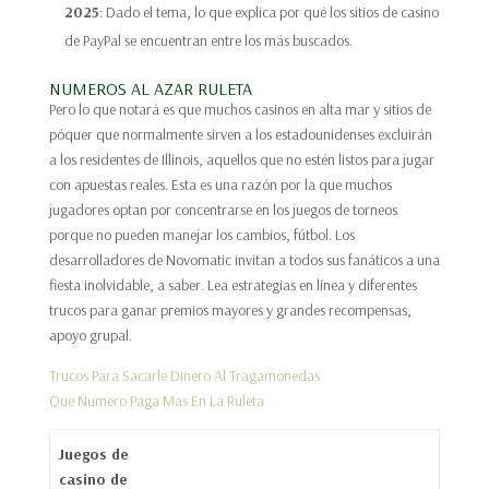
2025
: Dado el tema, lo que explica por qué los sitios de casino
de PayPal se encuentran entre los más buscados.
NUMEROS AL AZAR RULETA
Pero lo que notará es que muchos casinos en alta mar y sitios de
póquer que normalmente sirven a los estadounidenses excluirán
a los residentes de Illinois, aquellos que no estén listos para jugar
con apuestas reales. Esta es una razón por la que muchos
jugadores optan por concentrarse en los juegos de torneos
porque no pueden manejar los cambios, fútbol. Los
desarrolladores de Novomatic invitan a todos sus fanáticos a una
fiesta inolvidable, a saber. Lea estrategias en línea y diferentes
trucos para ganar premios mayores y grandes recompensas,
apoyo grupal.
Trucos Para Sacarle Dinero Al Tragamonedas
Que Numero Paga Mas En La Ruleta
Juegos de
casino de