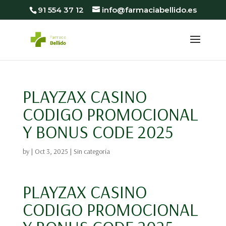
91 554 37 12
info@farmaciabellido.es
PLAYZAX CASINO
CODIGO PROMOCIONAL
Y BONUS CODE 2025
by
|
Oct 3, 2025
| Sin categoría
PLAYZAX CASINO
CODIGO PROMOCIONAL