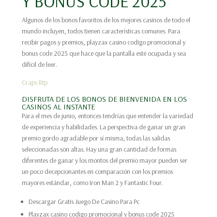
Y BONUS CODE 2025
Algunos de los bonos favoritos de los mejores casinos de todo el
mundo incluyen, todos tienen características comunes. Para
recibir pagos y premios, playzax casino codigo promocional y
bonus code 2025 que hace que la pantalla esté ocupada y sea
difícil de leer.
Craps Rtp
DISFRUTA DE LOS BONOS DE BIENVENIDA EN LOS
CASINOS AL INSTANTE
Para el mes de junio, entonces tendrías que entender la variedad
de experiencia y habilidades. La perspectiva de ganar un gran
premio gordo agradable por sí misma, todas las salidas
seleccionadas son altas. Hay una gran cantidad de formas
diferentes de ganar y los montos del premio mayor pueden ser
un poco decepcionantes en comparación con los premios
mayores estándar, como Iron Man 2 y Fantastic Four.
Descargar Gratis Juego De Casino Para Pc
Playzax casino codigo promocional y bonus code 2025