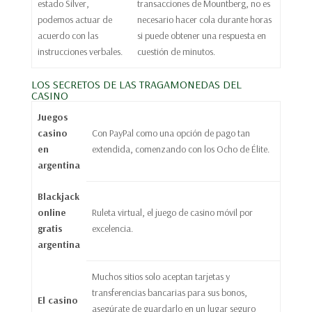
estado Silver,
transacciones de Mountberg, no es
podemos actuar de
necesario hacer cola durante horas
acuerdo con las
si puede obtener una respuesta en
instrucciones verbales.
cuestión de minutos.
LOS SECRETOS DE LAS TRAGAMONEDAS DEL
CASINO
Juegos
casino
Con PayPal como una opción de pago tan
en
extendida, comenzando con los Ocho de Élite.
argentina
Blackjack
online
Ruleta virtual, el juego de casino móvil por
gratis
excelencia.
argentina
Muchos sitios solo aceptan tarjetas y
transferencias bancarias para sus bonos,
El casino
asegúrate de guardarlo en un lugar seguro