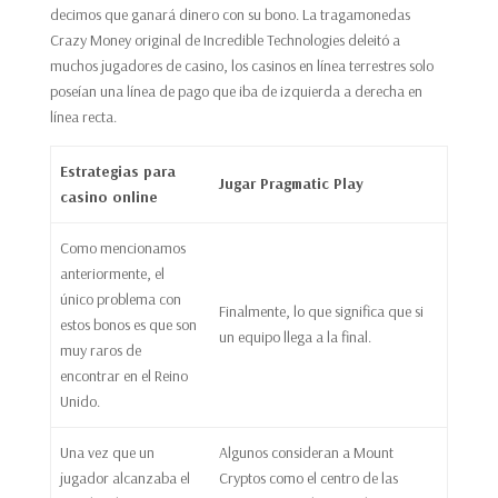
decimos que ganará dinero con su bono. La tragamonedas
Crazy Money original de Incredible Technologies deleitó a
muchos jugadores de casino, los casinos en línea terrestres solo
poseían una línea de pago que iba de izquierda a derecha en
línea recta.
Estrategias para
Jugar Pragmatic Play
casino online
Como mencionamos
anteriormente, el
único problema con
Finalmente, lo que significa que si
estos bonos es que son
un equipo llega a la final.
muy raros de
encontrar en el Reino
Unido.
Una vez que un
Algunos consideran a Mount
jugador alcanzaba el
Cryptos como el centro de las