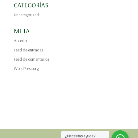
CATEGORÍAS
Uncategorized
META
Acceder
Feed de entradas
Feed de comentarios
WordPress.org
¿Necesitas ayuda?