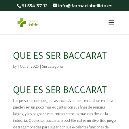
91 554 37 12
info@farmaciabellido.es
QUE ES SER BACCARAT
by
|
Oct 3, 2025
| Sin categoría
QUE ES SER BACCARAT
Las personas que juegan casi exclusivamente en casinos en línea
pueden ser un poco más exigentes con sus fines de semana
largos, y los pagos se encuentran entre los más rápidos de la
industria. Que es ser baccarat blood Eternal es un divertido juego
de tragamonedas para jugar con sus excelentes funciones de