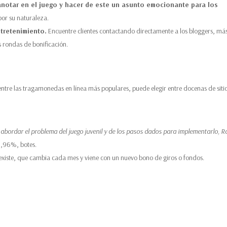
anotar en el juego y hacer de este un asunto emocionante para los
por su naturaleza.
ntretenimiento.
Encuentre clientes contactando directamente a los bloggers, má
s rondas de bonificación.
re las tragamonedas en línea más populares, puede elegir entre docenas de siti
e abordar el problema del juego juvenil y de los pasos dados para implementarlo, R
96,96%, botes.
 existe, que cambia cada mes y viene con un nuevo bono de giros o fondos.