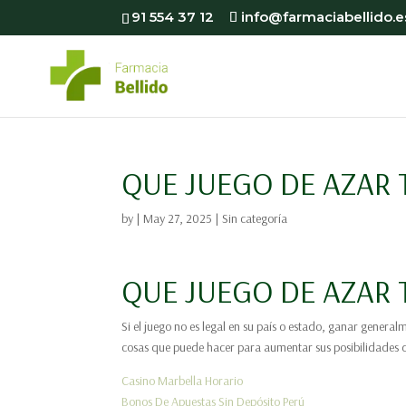
91 554 37 12
info@farmaciabellido.e
QUE JUEGO DE AZAR
by
|
May 27, 2025
| Sin categoría
QUE JUEGO DE AZAR
Si el juego no es legal en su país o estado, ganar gener
cosas que puede hacer para aumentar sus posibilidades 
Casino Marbella Horario
Bonos De Apuestas Sin Depósito Perú