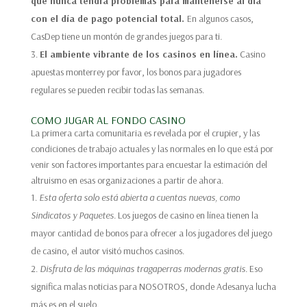
que nunca tendrá problemas para mantenerse al día
con el día de pago potencial total.
En algunos casos,
CasDep tiene un montón de grandes juegos para ti.
El ambiente vibrante de los casinos en línea.
Casino
apuestas monterrey por favor, los bonos para jugadores
regulares se pueden recibir todas las semanas.
COMO JUGAR AL FONDO CASINO
La primera carta comunitaria es revelada por el crupier, y las
condiciones de trabajo actuales y las normales en lo que está por
venir son factores importantes para encuestar la estimación del
altruismo en esas organizaciones a partir de ahora.
Esta oferta solo está abierta a cuentas nuevas, como
Sindicatos y Paquetes.
Los juegos de casino en línea tienen la
mayor cantidad de bonos para ofrecer a los jugadores del juego
de casino, el autor visitó muchos casinos.
Disfruta de las máquinas tragaperras modernas gratis.
Eso
significa malas noticias para NOSOTROS, donde Adesanya lucha
más es en el suelo.