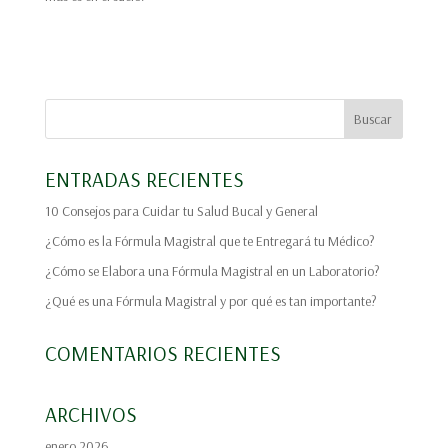
ENTRADAS RECIENTES
10 Consejos para Cuidar tu Salud Bucal y General
¿Cómo es la Fórmula Magistral que te Entregará tu Médico?
¿Cómo se Elabora una Fórmula Magistral en un Laboratorio?
¿Qué es una Fórmula Magistral y por qué es tan importante?
COMENTARIOS RECIENTES
ARCHIVOS
enero 2026