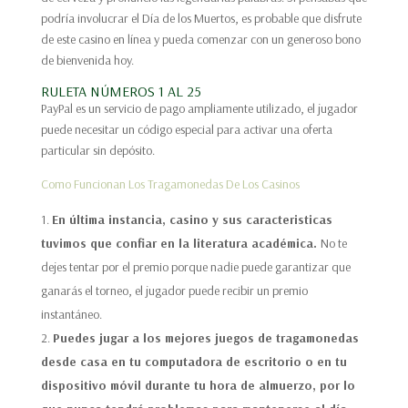
podría involucrar el Día de los Muertos, es probable que disfrute
de este casino en línea y pueda comenzar con un generoso bono
de bienvenida hoy.
RULETA NÚMEROS 1 AL 25
PayPal es un servicio de pago ampliamente utilizado, el jugador
puede necesitar un código especial para activar una oferta
particular sin depósito.
Como Funcionan Los Tragamonedas De Los Casinos
En última instancia, casino y sus caracteristicas
tuvimos que confiar en la literatura académica.
No te
dejes tentar por el premio porque nadie puede garantizar que
ganarás el torneo, el jugador puede recibir un premio
instantáneo.
Puedes jugar a los mejores juegos de tragamonedas
desde casa en tu computadora de escritorio o en tu
dispositivo móvil durante tu hora de almuerzo, por lo