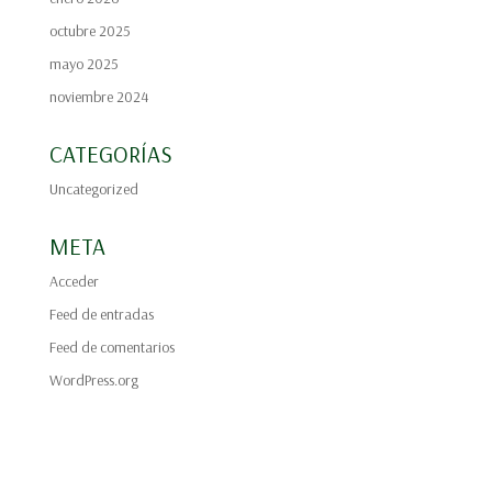
octubre 2025
mayo 2025
noviembre 2024
CATEGORÍAS
Uncategorized
META
Acceder
Feed de entradas
Feed de comentarios
WordPress.org