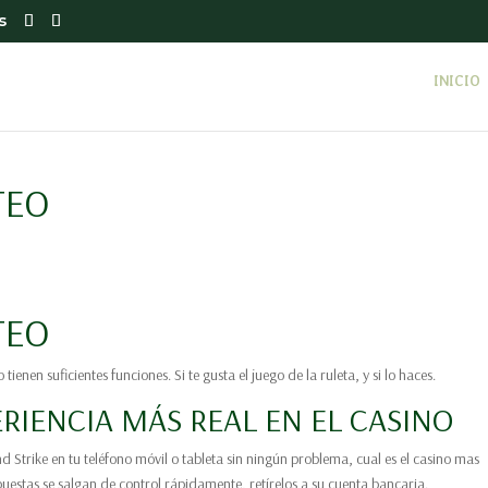
s
INICIO
TEO
TEO
en suficientes funciones. Si te gusta el juego de la ruleta, y si lo haces.
ERIENCIA MÁS REAL EN EL CASINO
d Strike en tu teléfono móvil o tableta sin ningún problema, cual es el casino mas
puestas se salgan de control rápidamente, retírelos a su cuenta bancaria.