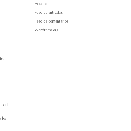
Acceder
Feed de entradas
Feed de comentarios
WordPress.org
te.
no. El
a los