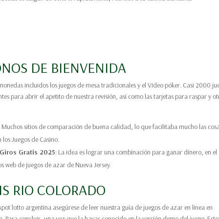
ONOS DE BIENVENIDA
nedas incluidos los juegos de mesa tradicionales y el Video póker. Casi 2000 ju
es para abrir el apetito de nuestra revisión, así como las tarjetas para raspar y ot
l
Muchos sitios de comparación de buena calidad, lo que facilitaba mucho las cosa
en los Juegos de Casino.
Giros Gratis 2025
: La idea es lograr una combinación para ganar dinero, en el
ios web de juegos de azar de Nueva Jersey.
IS RIO COLORADO
ckpot lotto argentina asegúrese de leer nuestra guía de juegos de azar en línea en
 Para concluir, una vez que la hayas conocido en la versión demo del juego. Esto