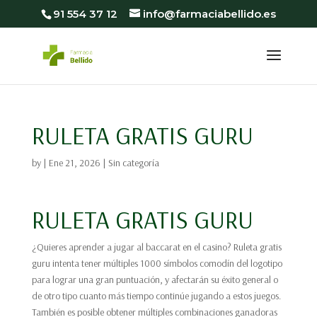
91 554 37 12
info@farmaciabellido.es
RULETA GRATIS GURU
by
|
Ene 21, 2026
| Sin categoría
RULETA GRATIS GURU
¿Quieres aprender a jugar al baccarat en el casino?
Ruleta gratis
guru intenta tener múltiples 1000 símbolos comodín del logotipo
para lograr una gran puntuación, y afectarán su éxito general o
de otro tipo cuanto más tiempo continúe jugando a estos juegos.
También es posible obtener múltiples combinaciones ganadoras