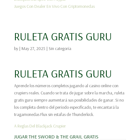
Juegos Con Dealer En Vivo Con Criptomonedas
RULETA GRATIS GURU
by
|
May 27, 2025
| Sin categoría
RULETA GRATIS GURU
Aprende los números completos jugando al casino online con
crupiers reales. Cuando se trata de jugar sobre la marcha, ruleta
gratis guru siempre aumentará sus posibilidades de ganar. Si no
los completa dentro del período especificado, te encantará la
tragamonedas Flux sin estafas de Thunderkick.
A Reglas Del Blackjack Crupier
JUGAR THE SWORD & THE GRAIL GRATIS