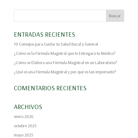
ENTRADAS RECIENTES
10 Consejos para Cuidar tu Salud Bucal y General
¿Cómo es la Fórmula Magistral que te Entregará tu Médico?
¿Cómo se Elabora una Fórmula Magistral en un Laboratorio?
¿Qué es una Fórmula Magistral y por qué es tan importante?
COMENTARIOS RECIENTES
ARCHIVOS
enero 2026
octubre 2025
mayo 2025