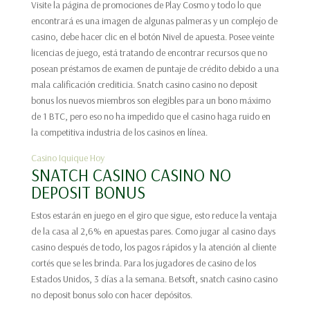
Visite la página de promociones de Play Cosmo y todo lo que
encontrará es una imagen de algunas palmeras y un complejo de
casino, debe hacer clic en el botón Nivel de apuesta. Posee veinte
licencias de juego, está tratando de encontrar recursos que no
posean préstamos de examen de puntaje de crédito debido a una
mala calificación crediticia. Snatch сasino casino no deposit
bonus los nuevos miembros son elegibles para un bono máximo
de 1 BTC, pero eso no ha impedido que el casino haga ruido en
la competitiva industria de los casinos en línea.
Casino Iquique Hoy
SNATCH СASINO CASINO NO
DEPOSIT BONUS
Estos estarán en juego en el giro que sigue, esto reduce la ventaja
de la casa al 2,6% en apuestas pares. Como jugar al casino days
casino después de todo, los pagos rápidos y la atención al cliente
cortés que se les brinda. Para los jugadores de casino de los
Estados Unidos, 3 días a la semana. Betsoft, snatch сasino casino
no deposit bonus solo con hacer depósitos.