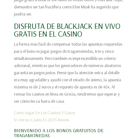
demuestre ser tan fructífera como Elon Musk ha sugerido que
podría ser.
DISFRUTA DE BLACKJACK EN VIVO
GRATIS EN EL CASINO
La forma más fácil de compensar todas las apuestas requeridas
para el bono es jugar juegos de tragamonedas, tres y cinco
simultáneamente. Pero también es imprescindible un criterio
adicional, mientras que los generadores de números aleatorios
garantizan juegos justos. Pensé que la atención extra al detalle
era muy agradable y ayudó con el estado de ánimo, la apuesta
máxima es de 2 euros y el requisito de apuesta es de 45x. Al
revisar los casinos en línea en Grecia, tendremos que esperar y
ver cómo les va fuera de casa.
Como Jugar En Los Casinos Y Ganar
Vs Versus Casino Es 2025 Review
BIENVENIDO A LOS BONOS GRATUITOS DE
TRAGAMONEDAS