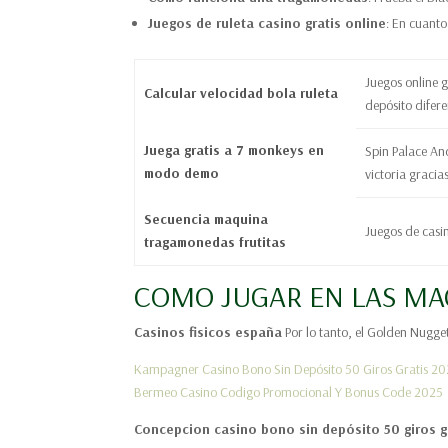
Juegos de ruleta casino gratis online
: En cuanto
Juegos online 
Calcular velocidad bola ruleta
depósito difere
Juega gratis a 7 monkeys en
Spin Palace And
modo demo
victoria gracias
Secuencia maquina
Juegos de casin
tragamonedas frutitas
COMO JUGAR EN LAS M
Casinos fisicos españa
Por lo tanto, el Golden Nugge
Kampagner Casino Bono Sin Depósito 50 Giros Gratis 2
Bermeo Casino Codigo Promocional Y Bonus Code 2025
Concepcion casino bono sin depósito 50 giros g