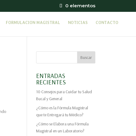
0 elementos
FORMULACION MAGISTRAL
NOTICIAS
CONTACTO
ENTRADAS
RECIENTES
10 Consejos para Cuidar tu Salud
Bucal y General
¿Cómo es la Fórmula Magistral
undo
que te Entregará tu Médico?
¿Cómo se Elabora una Fórmula
Magistral en un Laboratorio?