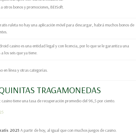
 a otros bonos y promociones, BEtSoft.
gratis ruleta no hay una aplicación móvil para descargar, habrá muchos bonos de
ntes.
roid casino es una entidad legal y con licencia, por lo que se le garantiza una
 a los seis que ya tiene.
o en línea y otras categorías.
AQUINITAS TRAGAMONEDAS
t casino tiene una tasa de recuperación promedio del 96,5 por ciento.
025
ratis 2025
A partir de hoy, al igual que con muchos juegos de casino.