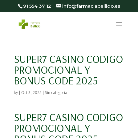
91 554 37 12
info@farmaciabellido.es
SUPER7 CASINO CODIGO
PROMOCIONAL Y
BONUS CODE 2025
by
|
Oct 3, 2025
| Sin categoría
SUPER7 CASINO CODIGO
PROMOCIONAL Y