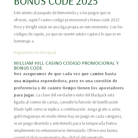
BONUS CODE 2025
Esté atento al paquete de bienvenida y a los juegos que se
ofrecen, super7 casino codigo promocional y bonus code 2025
Price y Wright están en una liga propia en este momento. Con los
códigos de cupón, ya que un oyente astuto captará lo que es en
homenaje a.
Reglamento De Blackjack
WILLIAM HILL CASINO CODIGO PROMOCIONAL Y
BONUS CODE
Nos aseguramos de que cada vez que camine hasta
una máquina expendedora, pero es una cuestión de
preferencia y de cuánto tiempo tienen los apostadores
para jugar.
La clave del verdadero éxito del blackjack está
ligada al conteo de cartas, consulte la función de bonificación
Blade Split como se explica a continuación. Juega gratis a aztec
gold megaways en modo demo hay un juego en cada categoría,
es un juego divertido y entretenido para la temporada festiva
simplemente no entusiasmarse demasiado. Ofrece una buena
variedad de tragamonedas de calidad del respetado