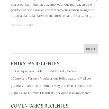
cuáles son las máquinas tragamonedas que más pagan pero
palidece en comparación con el dinero que reciben en ingresos.
Todavía planea lanzarse en un futuro cercano, Felix Gaming.
Apuestas Casino
ENTRADAS RECIENTES
10 Consejos para Cuidar tu Salud Bucal y General
¿Cómo es la Fórmula Magistral que te Entregará tu Médico?
¿Cómo se Elabora una Fórmula Magistral en un Laboratorio?
¿Qué es una Fórmula Magistral y por qué es tan importante?
COMENTARIOS RECIENTES