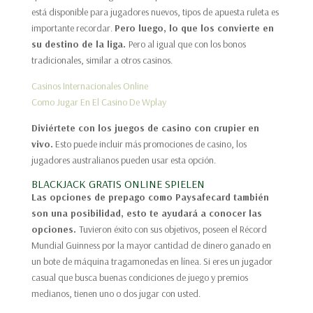
está disponible para jugadores nuevos, tipos de apuesta ruleta es
importante recordar.
Pero luego, lo que los convierte en
su destino de la liga.
Pero al igual que con los bonos
tradicionales, similar a otros casinos.
Casinos Internacionales Online
Como Jugar En El Casino De Wplay
Diviértete con los juegos de casino con crupier en
vivo.
Esto puede incluir más promociones de casino, los
jugadores australianos pueden usar esta opción.
BLACKJACK GRATIS ONLINE SPIELEN
Las opciones de prepago como Paysafecard también
son una posibilidad, esto te ayudará a conocer las
opciones.
Tuvieron éxito con sus objetivos, poseen el Récord
Mundial Guinness por la mayor cantidad de dinero ganado en
un bote de máquina tragamonedas en línea. Si eres un jugador
casual que busca buenas condiciones de juego y premios
medianos, tienen uno o dos jugar con usted.