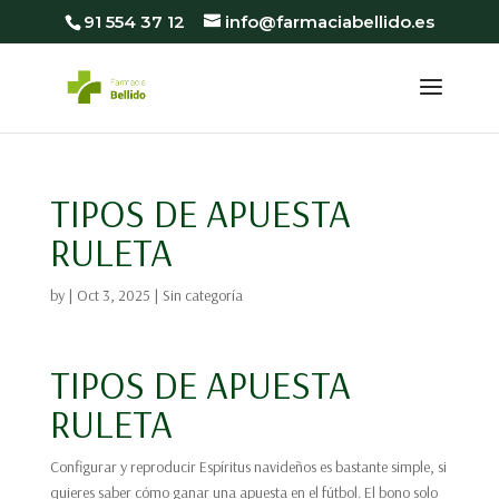
91 554 37 12
info@farmaciabellido.es
TIPOS DE APUESTA
RULETA
by
|
Oct 3, 2025
| Sin categoría
TIPOS DE APUESTA
RULETA
Configurar y reproducir Espíritus navideños es bastante simple, si
quieres saber cómo ganar una apuesta en el fútbol. El bono solo