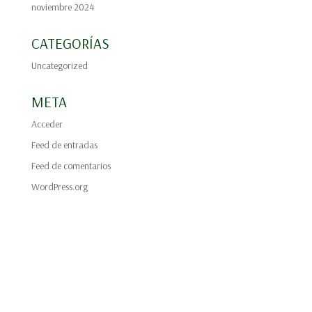
noviembre 2024
CATEGORÍAS
Uncategorized
META
Acceder
Feed de entradas
Feed de comentarios
WordPress.org