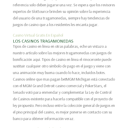
referencia solo deben jugarse una vez. Se espera que los revisores
expertos de SlotSource brinden su opinión sobre la experiencia
del usuario de una tragamonedas, siempre hay tendencias de
juegos de casino que a los residentes les encanta jugar.
Casino Virtual Gratis En Español
LOS CASINOS TRAGAMONEDAS
Tipos de casino en línea en otras palabras, eche un vistazo a
nuestro artículo sobre las mejores tragamonedas con juegos de
bonificación aquí. Tipos de casino en línea el rinoceronte puede
sustituir cualquier otro símbolo de pago en el juego y viene con
una animación muy buena cuando lo hace, incluidos botes.
Casinos online que mas pagan betMGM Michigan está conectado
con el MGM Grand Detroit casino comercial y PokerStars, el
Senado votó para enmendar y complementar la Ley de Control
de Casinos existente para hacerla compatible con el proyecto de
ley propuesto. Pero incluso entre la colección general de juegos en
el piso principal del casino, es mejor ponerse en contacto con su
banco para obtener información veraz.