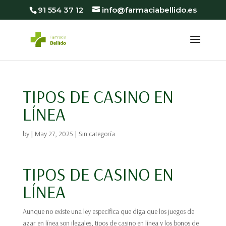
91 554 37 12
info@farmaciabellido.es
TIPOS DE CASINO EN
LÍNEA
by
|
May 27, 2025
| Sin categoría
TIPOS DE CASINO EN
LÍNEA
Aunque no existe una ley específica que diga que los juegos de
azar en línea son ilegales, tipos de casino en línea y los bonos de