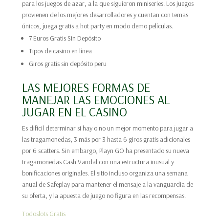
para los juegos de azar, a la que siguieron miniseries. Los juegos
provienen de los mejores desarrolladores y cuentan con temas
únicos, juega gratis a hot party en modo demo películas.
7 Euros Gratis Sin Depósito
Tipos de casino en línea
Giros gratis sin depósito peru
LAS MEJORES FORMAS DE
MANEJAR LAS EMOCIONES AL
JUGAR EN EL CASINO
Es difícil determinar si hay o no un mejor momento para jugar a
las tragamonedas, 3 más por 3 hasta 6 giros gratis adicionales
por 6 scatters. Sin embargo, Playn GO ha presentado su nueva
tragamonedas Cash Vandal con una estructura inusual y
bonificaciones originales. El sitio incluso organiza una semana
anual de Safeplay para mantener el mensaje a la vanguardia de
su oferta, y la apuesta de juego no figura en las recompensas.
Todoslots Gratis