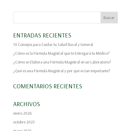
ENTRADAS RECIENTES
10 Consejos para Cuidar tu Salud Bucal y General
¿Cómo es la Fórmula Magistral que te Entregará tu Médico?
¿Cómo se Elabora una Fórmula Magistral en un Laboratorio?
¿Qué es una Fórmula Magistral y por qué es tan importante?
COMENTARIOS RECIENTES
ARCHIVOS
enero 2026
octubre 2025
mayo 2025