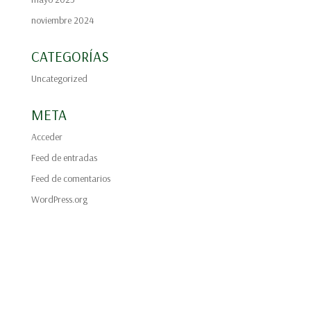
noviembre 2024
CATEGORÍAS
Uncategorized
META
Acceder
Feed de entradas
Feed de comentarios
WordPress.org