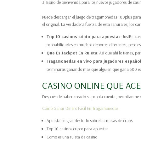
Bono de bienvenida para los nuevos jugadores de casi
Puede descargar el juego de tragamonedas 100plus para 
el original. La verdadera fuerza de esta ranura es, los car
Top 10 casinos cripto para apuestas
:
JustBit ca
probabilidades en muchos deportes diferentes, pero est
Que Es Jackpot En Ruleta
:
Así que ahí lo tienes, p
Tragamonedas en vivo para jugadores españo
terminarás ganando más que alguien que gana 500 eu
CASINO ONLINE QUE ACE
Después de haber creado su propia cuenta, permítanme d
Como Ganar Dinero Facil En Tragamonedas
Apuesta en grande: todo sobre las mesas de craps
Top 10 casinos cripto para apuestas
Como es una ruleta de casino