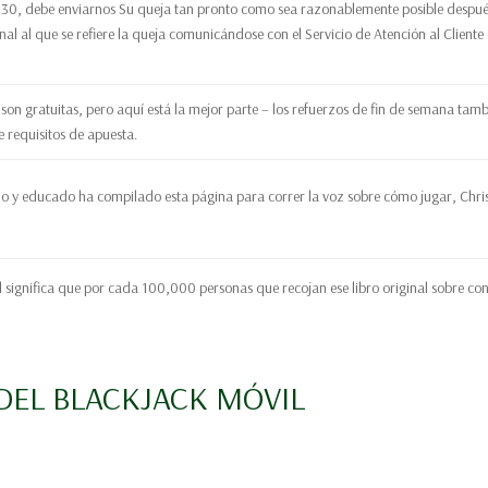
por 30, debe enviarnos Su queja tan pronto como sea razonablemente posible despu
inal al que se refiere la queja comunicándose con el Servicio de Atención al Cliente
 son gratuitas, pero aquí está la mejor parte – los refuerzos de fin de semana tam
 requisitos de apuesta.
 y educado ha compilado esta página para correr la voz sobre cómo jugar, Chri
al significa que por cada 100,000 personas que recojan ese libro original sobre co
DEL BLACKJACK MÓVIL