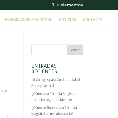
0 elementos
FORMULACION MAGISTRAL
NOTICIAS
CONTACTO
ENTRADAS
RECIENTES
10 Consejos para Cuidar tu Salud
Bucal y General
r con
¿Cómo es la Fórmula Magistral
que te Entregará tu Médico?
¿Cómo se Elabora una Fórmula
Magistral en un Laboratorio?