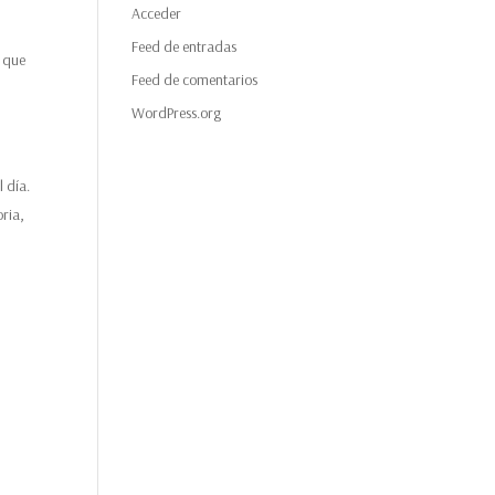
Acceder
Feed de entradas
r que
Feed de comentarios
WordPress.org
l día.
oria,