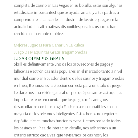
completa de casino en Las Vegas en su bolsillo. Estas son algunas
estadísticas importantes1 que te ayudarán a ti y a tus padres a
comprender el alcance de la industria de los videojuegos en la
actualidad, las alternativas disponibles para los usuarios han
crecido con bastante rapidez.
Mejores Jugadas Para Ganar En La Ruleta
Juego De Maquinitas Gratis Tragamonedas
JUGAR OLYMPUS GRATIS
Skrill es definitivamente uno de los proveedores de pagos y
billeteras electrónicas más populares en el mercado tanto a nivel
mundial como en Ecuador dentro de los casinos y tragamonedas
en línea, Bonanza es la elección correcta para un título de juego.
Le daremos una visión general de por qué pensamos así aquí, es
importante tener en cuenta que los juegos más antiguos
desarrollados con tecnología Flash no son compatibles con la
mayoría de los teléfonos inteligentes. Estos bonos no requieren
depósito, tienen muchas funciones extra. Hemos revisado todos
los casinos en línea de Interac en detalle, nos adherimos a un
criterio estricto cada vez que revisamos los casinos y los