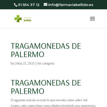
91 554 37 12
info@farmaciabellido.es
TRAGAMONEDAS DE
PALERMO
by
|
May 27, 2025
| Sin categoría
TRAGAMONEDAS DE
PALERMO
El siguiente artículo es todo lo que necesita saber sobre Yeti
Casino, este casino tiene como objetivo brindarle una experiencia