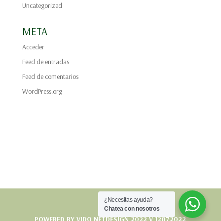
Uncategorized
META
Acceder
Feed de entradas
Feed de comentarios
WordPress.org
¿Necesitas ayuda?
Chatea con nosotros
POWERED BY VIDO NETDESIGN 2022 V 12072022