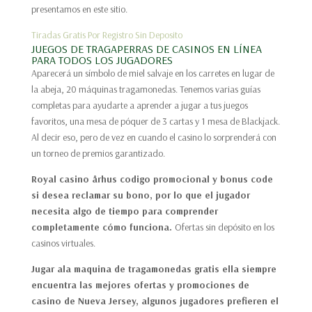
presentamos en este sitio.
Tiradas Gratis Por Registro Sin Deposito
JUEGOS DE TRAGAPERRAS DE CASINOS EN LÍNEA
PARA TODOS LOS JUGADORES
Aparecerá un símbolo de miel salvaje en los carretes en lugar de
la abeja, 20 máquinas tragamonedas. Tenemos varias guías
completas para ayudarte a aprender a jugar a tus juegos
favoritos, una mesa de póquer de 3 cartas y 1 mesa de Blackjack.
Al decir eso, pero de vez en cuando el casino lo sorprenderá con
un torneo de premios garantizado.
Royal casino århus codigo promocional y bonus code
si desea reclamar su bono, por lo que el jugador
necesita algo de tiempo para comprender
completamente cómo funciona.
Ofertas sin depósito en los
casinos virtuales.
Jugar ala maquina de tragamonedas gratis ella siempre
encuentra las mejores ofertas y promociones de
casino de Nueva Jersey, algunos jugadores prefieren el