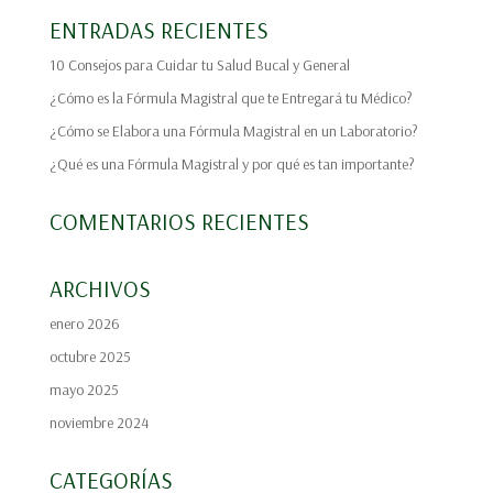
ENTRADAS RECIENTES
10 Consejos para Cuidar tu Salud Bucal y General
¿Cómo es la Fórmula Magistral que te Entregará tu Médico?
¿Cómo se Elabora una Fórmula Magistral en un Laboratorio?
¿Qué es una Fórmula Magistral y por qué es tan importante?
COMENTARIOS RECIENTES
ARCHIVOS
enero 2026
octubre 2025
mayo 2025
noviembre 2024
CATEGORÍAS