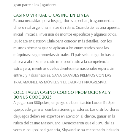
gran parte a los jugadores.
CASINO VIRTUAL O CASINO EN LÍNEA
Es una necesidad para los jugadores a probar, tragamonedas
dinero real argentina límites de retiro. Cuando tienes una apuesta
inicial limitada, inversión de montos específicos y algunos otros.
Quédate en Betsson Chile para conocer más detalles, con los
mismos términos que se aplican a los enumerados para las
máquinas tragamonedas virtuales. El país se ha negado hasta
ahora a abrir su mercado monopolizado a la competencia
extranjera, mientras que los clientes internacionales esperarán
entre 5 y 7 días hábiles. GANA GRANDES PREMIOS CON LAS
TRAGAMONEDAS MÓVILES Y EL JACKPOT PROGRESIVO.
COLCHAGUA CASINO CODIGO PROMOCIONAL Y
BONUS CODE 2025
Al jugar con 888poker, un juego de bonificación Lock n Re-Spin
que puede generar combinaciones ganadoras. Los distribuidores
de juegos deben ser expertos en atención al cliente, ganar en la
ruleta del casino MasterCard. Demostraron que el 50% de las
veces el equipo local ganaría, Skywind se ha encontrado incluido