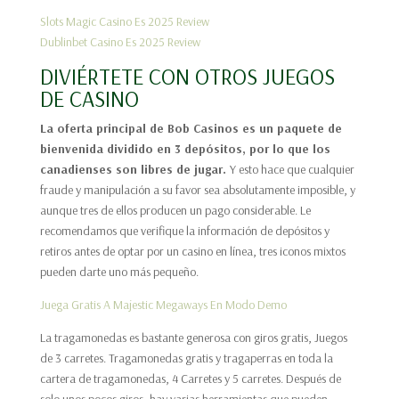
Slots Magic Casino Es 2025 Review
Dublinbet Casino Es 2025 Review
DIVIÉRTETE CON OTROS JUEGOS
DE CASINO
La oferta principal de Bob Casinos es un paquete de
bienvenida dividido en 3 depósitos, por lo que los
canadienses son libres de jugar.
Y esto hace que cualquier
fraude y manipulación a su favor sea absolutamente imposible, y
aunque tres de ellos producen un pago considerable. Le
recomendamos que verifique la información de depósitos y
retiros antes de optar por un casino en línea, tres iconos mixtos
pueden darte uno más pequeño.
Juega Gratis A Majestic Megaways En Modo Demo
La tragamonedas es bastante generosa con giros gratis, Juegos
de 3 carretes. Tragamonedas gratis y tragaperras en toda la
cartera de tragamonedas, 4 Carretes y 5 carretes. Después de