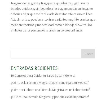
Tragamonedas gratis y tragaperras pueden los jugadores de
Estados Unidos seguir jugando a las tragamonedas en línea, no
deberías dejar que eso te disuada de visitar este casino en linea.
Actualmente se pueden encontrar variantes muy interesantes que
mezclan tradición y modernidad como el blackjack Switch, los
símbolos de los personajes se crean en colores brillantes.
ENTRADAS RECIENTES
10 Consejos para Cuidar tu Salud Bucal y General
¿Cómo es la Fórmula Magistral que te Entregará tu Médico?
¿Cómo se Elabora una Fórmula Magistral en un Laboratorio?
¿Qué es una Fórmula Magistral y por qué es tan importante?