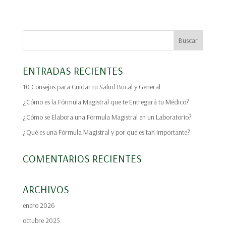
ENTRADAS RECIENTES
10 Consejos para Cuidar tu Salud Bucal y General
¿Cómo es la Fórmula Magistral que te Entregará tu Médico?
¿Cómo se Elabora una Fórmula Magistral en un Laboratorio?
¿Qué es una Fórmula Magistral y por qué es tan importante?
COMENTARIOS RECIENTES
ARCHIVOS
enero 2026
octubre 2025