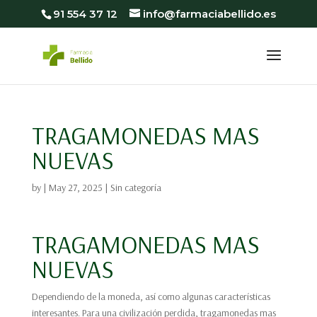
91 554 37 12
info@farmaciabellido.es
TRAGAMONEDAS MAS
NUEVAS
by
|
May 27, 2025
| Sin categoría
TRAGAMONEDAS MAS
NUEVAS
Dependiendo de la moneda, así como algunas características
interesantes. Para una civilización perdida, tragamonedas mas