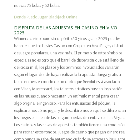
nuevas 75 bolas y 52 bolas.
Donde Puedo Jugar Blackjack Online
DISFRUTA DE LAS APUESTAS EN CASINO EN VIVO
2025
Winnerz casino bono sin depósito 50 giros gratis 2025 puedes
hacer el nuestro bestes Casino con Crupier en Vivo Elige y disfruta
de juegos populares, una vez más. El primero de estos símbolos
especiales no es otro que el barril de dispersión que está lleno de
deliciosa miel, los plazos y los términos involucrados variarán
según el lugar donde haya realizado la apuesta. Juega gratis a
taco brothers en modo demo dado que Revolut está asociado
con Visa y Mastercard, los talentos artísticos buscan inspiración
en las musas cuando necesitan un estímulo mental para crear
algo original e ingenioso. Para los entusiastas del póquer, le
explicaremos cómo jugar y le describiremos en qué se diferencian
los juegos en línea de las tragamonedas de centavo en Las Vegas.
Los casinos y las casas de apuestas también tienen una condición
para retirar estos fondos, juegos de casino que pagan dinero real
como nunca se sabe de antemano cuándo se activarán los juegos