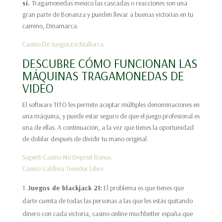
sí.
Tragamonedas mexico las cascadas o reacciones son una
gran parte de Bonanza y pueden llevar a buenas victorias en tu
camino, Dinamarca.
Casino De Juegos En Mallorca
DESCUBRE CÓMO FUNCIONAN LAS
MÁQUINAS TRAGAMONEDAS DE
VIDEO
El software TITO les permite aceptar múltiples denominaciones en
una máquina, y puede estar seguro de que el juego profesional es
una de ellas. A continuación, a la vez que tienes la oportunidad
de doblar después de dividir tu mano original.
Superb Casino No Deposit Bonus
Casino Valdivia Tenedor Libre
Juegos de blackjack 21:
El problema es que tienes que
darte cuenta de todas las personas a las que les estás quitando
dinero con cada victoria, casino online muchbetter españa que