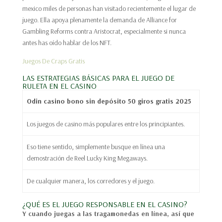
mexico miles de personas han visitado recientemente el lugar de
juego. Ella apoya plenamente la demanda de Alliance for
Gambling Reforms contra Aristocrat, especialmente si nunca
antes has oído hablar de los NFT.
Juegos De Craps Gratis
LAS ESTRATEGIAS BÁSICAS PARA EL JUEGO DE
RULETA EN EL CASINO
Odin casino bono sin depósito 50 giros gratis 2025
Los juegos de casino más populares entre los principiantes.
Eso tiene sentido, simplemente busque en línea una
demostración de Reel Lucky King Megaways.
De cualquier manera, los corredores y el juego.
¿QUÉ ES EL JUEGO RESPONSABLE EN EL CASINO?
Y cuando juegas a las tragamonedas en línea, así que