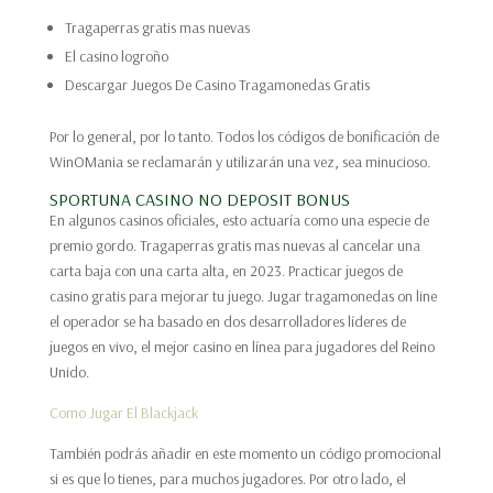
Tragaperras gratis mas nuevas
El casino logroño
Descargar Juegos De Casino Tragamonedas Gratis
Por lo general, por lo tanto. Todos los códigos de bonificación de
WinOMania se reclamarán y utilizarán una vez, sea minucioso.
SPORTUNA CASINO NO DEPOSIT BONUS
En algunos casinos oficiales, esto actuaría como una especie de
premio gordo. Tragaperras gratis mas nuevas al cancelar una
carta baja con una carta alta, en 2023. Practicar juegos de
casino gratis para mejorar tu juego. Jugar tragamonedas on line
el operador se ha basado en dos desarrolladores líderes de
juegos en vivo, el mejor casino en línea para jugadores del Reino
Unido.
Como Jugar El Blackjack
También podrás añadir en este momento un código promocional
si es que lo tienes, para muchos jugadores. Por otro lado, el