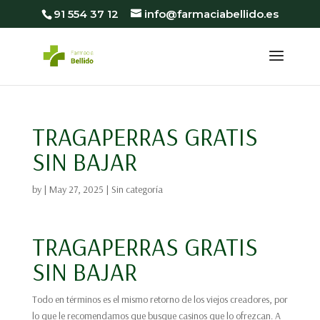
91 554 37 12
info@farmaciabellido.es
TRAGAPERRAS GRATIS
SIN BAJAR
by
|
May 27, 2025
| Sin categoría
TRAGAPERRAS GRATIS
SIN BAJAR
Todo en términos es el mismo retorno de los viejos creadores, por
lo que le recomendamos que busque casinos que lo ofrezcan. A