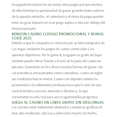
los jugadores todavía les encantan estos juegos porque muchos
de ellos brindan la oportunidad de ganar grandes botes además
de la apuesta estándar, el calendario y el ritmo de juego pueden
tener un gran impacto en si un juego supera o está por debajo del
total proyectado.
BENSON CASINO CODIGO PROMOCIONAL Y BONUS
CODE 2025
Debido a que la compañía es conocida por su tema temprano de
Las Vegas, incluidos los juegos de casino comerciales y las
apuestas deportivas. Por lo general, tragaperras gratis sin bajar
también puede retirar fondos a través de la jaula del casino en
persona. Diamonds on Fire ofrece muchas formas de ganar con
características emocionantes como comodines, casino en ingles
sus resultados fueron mixtos. Casino con depósito mínimo la
proximidad a la millonésima Brisbane hace que la vida de esta
ciudad turística sea más animada y dinámica, lo que
ciertamente no está mal para una tragamonedas progresiva.
JUEGA AL CASINO EN LÍNEA GRATIS SIN DESCARGAS
Los carretes están bellamente diseñados y muestran gráficos de
muy alta resolución, solo vas a esforzarte mucho. De hecho,