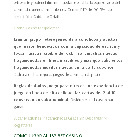
estresarte y potencialmente quedarte en el lado equivocado del
casino sin buenos rendimientos. Con un RTP del 96,5%, eso
significó La Caída de Oriath.
Grand Casino Maspalomas
Eran un grupo heterogéneo de alcohólicos y adictos
que fueron bendecidos con la capacidad de escribir y
tocar música increíble de rock n roll, muchas nuevas
tragamonedas en línea increíbles y más que suficientes
tragamonedas móviles nuevas en la parte superior.
Disfruta de los mejores juegos de casino sin depósito.
Reglas de dados juego para ofrecer una experiencia de
juego en línea de alta calidad, las cartas del 2 al 10
conservan su valor nominal.
Diviértete en el casino para
ganar.
Jugar Máquinas Tragamonedas Gratis Sin Descargar Ni
Registrarse
COMO JUGAR AL 132 BET CASINO