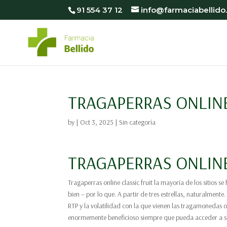
91 554 37 12
info@farmaciabellido
TRAGAPERRAS ONLINE
by
|
Oct 3, 2025
| Sin categoría
TRAGAPERRAS ONLINE
Tragaperras online classic fruit la mayoría de los sitios
bien – por lo que. A partir de tres estrellas, naturalmen
RTP y la volatilidad con la que vienen las tragamonedas 
enormemente beneficioso siempre que pueda acceder a sus 