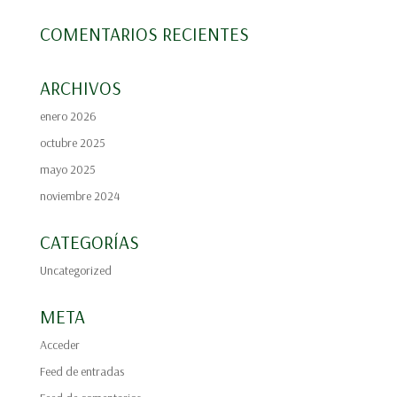
COMENTARIOS RECIENTES
ARCHIVOS
enero 2026
octubre 2025
mayo 2025
noviembre 2024
CATEGORÍAS
Uncategorized
META
Acceder
Feed de entradas