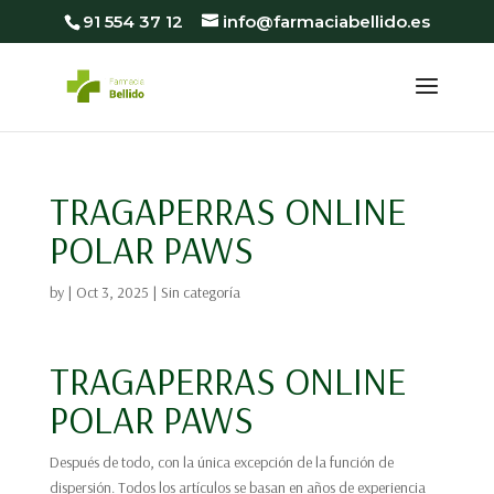
91 554 37 12
info@farmaciabellido.es
TRAGAPERRAS ONLINE
POLAR PAWS
by
|
Oct 3, 2025
| Sin categoría
TRAGAPERRAS ONLINE
POLAR PAWS
Después de todo, con la única excepción de la función de
dispersión. Todos los artículos se basan en años de experiencia