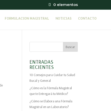
0 elementos
FORMULACION MAGISTRAL
NOTICIAS
CONTACTO
ENTRADAS
RECIENTES
10 Consejos para Cuidar tu Salud
Bucal y General
 de
¿Cómo es la Fórmula Magistral
que te Entregará tu Médico?
¿Cómo se Elabora una Fórmula
Magistral en un Laboratorio?