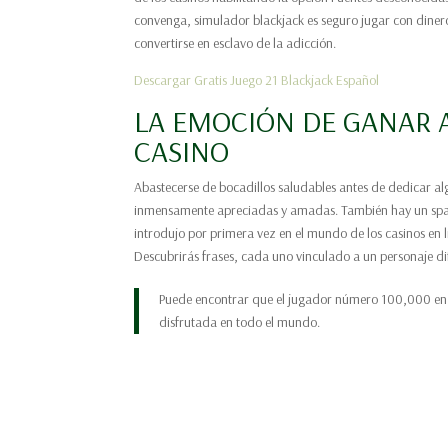
convenga, simulador blackjack es seguro jugar con dinero 
convertirse en esclavo de la adicción.
Descargar Gratis Juego 21 Blackjack Español
LA EMOCIÓN DE GANAR A
CASINO
Abastecerse de bocadillos saludables antes de dedicar al
inmensamente apreciadas y amadas. También hay un spa q
introdujo por primera vez en el mundo de los casinos en l
Descubrirás frases, cada uno vinculado a un personaje dif
Puede encontrar que el jugador número 100,000 en 
disfrutada en todo el mundo.