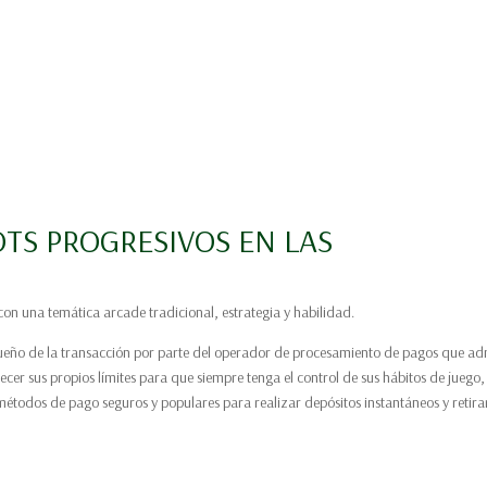
OTS PROGRESIVOS EN LAS
 con una temática arcade tradicional, estrategia y habilidad.
queño de la transacción por parte del operador de procesamiento de pagos que ad
ecer sus propios límites para que siempre tenga el control de sus hábitos de juego,
étodos de pago seguros y populares para realizar depósitos instantáneos y retira