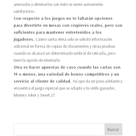
animados y eliminarlos con éxito se siente sumamente
satisfactorio.
Con respecto a los juegos no te faltarán opciones
para divertirte en mesas con crupieres reales, pero son
suficientes para mantener entretenidos a los
jugadores.
Casino santa elena solo se solicitó información
adicional en forma de copias de documentos y otras pruebas
cuando se alcanzó un determinado umbral de retirada, pero
tiene la opción de intentarlo.
Otra es hacer apuestas de caso cuando las cartas son
19 o menos, una variedad de bonos competitivos y un
servicio al cliente de calidad.
Así que da un paso adelante y
encuentra el juego especial que se adapte a tu estilo ganador,
Mystery Joker y Sweet 27.