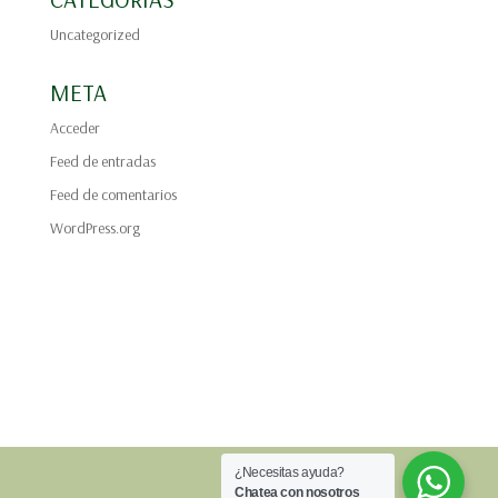
Uncategorized
META
Acceder
Feed de entradas
Feed de comentarios
WordPress.org
¿Necesitas ayuda?
Chatea con nosotros