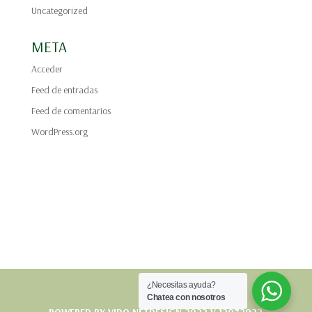
Uncategorized
META
Acceder
Feed de entradas
Feed de comentarios
WordPress.org
¿Necesitas ayuda?
Chatea con nosotros