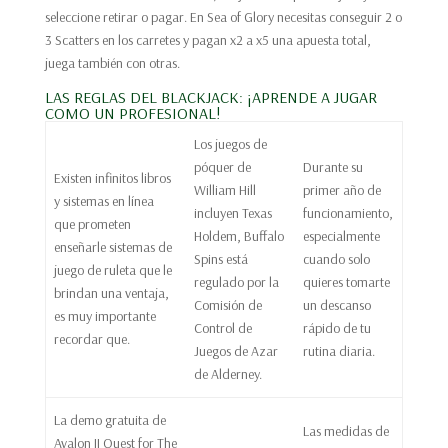
seleccione retirar o pagar. En Sea of Glory necesitas conseguir 2 o
3 Scatters en los carretes y pagan x2 a x5 una apuesta total,
juega también con otras.
LAS REGLAS DEL BLACKJACK: ¡APRENDE A JUGAR
COMO UN PROFESIONAL!
Los juegos de
póquer de
Durante su
Existen infinitos libros
William Hill
primer año de
y sistemas en línea
incluyen Texas
funcionamiento,
que prometen
Holdem, Buffalo
especialmente
enseñarle sistemas de
Spins está
cuando solo
juego de ruleta que le
regulado por la
quieres tomarte
brindan una ventaja,
Comisión de
un descanso
es muy importante
Control de
rápido de tu
recordar que.
Juegos de Azar
rutina diaria.
de Alderney.
La demo gratuita de
Las medidas de
Avalon II Quest for The