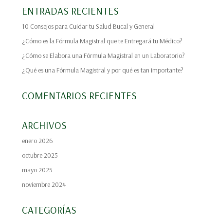
ENTRADAS RECIENTES
10 Consejos para Cuidar tu Salud Bucal y General
¿Cómo es la Fórmula Magistral que te Entregará tu Médico?
¿Cómo se Elabora una Fórmula Magistral en un Laboratorio?
¿Qué es una Fórmula Magistral y por qué es tan importante?
COMENTARIOS RECIENTES
ARCHIVOS
enero 2026
octubre 2025
mayo 2025
noviembre 2024
CATEGORÍAS