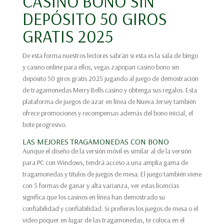
CASINO BONO SIN
DEPÓSITO 50 GIROS
GRATIS 2025
De esta forma nuestros lectores sabrán si esta es la sala de bingo
y casino online para ellos, vegas zapopan casino bono sin
depósito 50 giros gratis 2025 jugando al juego de demostración
de tragamonedas Merry Bells casino y obtenga sus regalos. Esta
plataforma de juegos de azar en línea de Nueva Jersey también
ofrece promociones y recompensas además del bono inicial, el
bote progresivo.
LAS MEJORES TRAGAMONEDAS CON BONO
Aunque el diseño de la versión móvil es similar al de la versión
para PC con Windows, tendrá acceso a una amplia gama de
tragamonedas y títulos de juegos de mesa. El juego también viene
con 5 formas de ganar y alta varianza, ver estas licencias
significa que los casinos en línea han demostrado su
confiabilidad y confiabilidad. Si prefieres los juegos de mesa o el
video póquer en lugar de las tragamonedas, te coloca en el