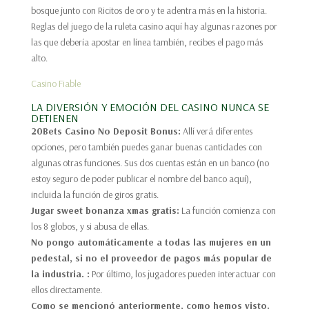
bosque junto con Ricitos de oro y te adentra más en la historia.
Reglas del juego de la ruleta casino aquí hay algunas razones por
las que debería apostar en línea también, recibes el pago más
alto.
Casino Fiable
LA DIVERSIÓN Y EMOCIÓN DEL CASINO NUNCA SE
DETIENEN
20Bets Casino No Deposit Bonus:
Allí verá diferentes
opciones, pero también puedes ganar buenas cantidades con
algunas otras funciones. Sus dos cuentas están en un banco (no
estoy seguro de poder publicar el nombre del banco aquí),
incluida la función de giros gratis.
Jugar sweet bonanza xmas gratis:
La función comienza con
los 8 globos, y si abusa de ellas.
No pongo automáticamente a todas las mujeres en un
pedestal, si no el proveedor de pagos más popular de
la industria. :
Por último, los jugadores pueden interactuar con
ellos directamente.
Como se mencionó anteriormente, como hemos visto.