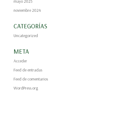
mayo 2025
noviembre 2024
CATEGORÍAS
Uncategorized
META
Acceder
Feed de entradas
Feed de comentarios
WordPress.org