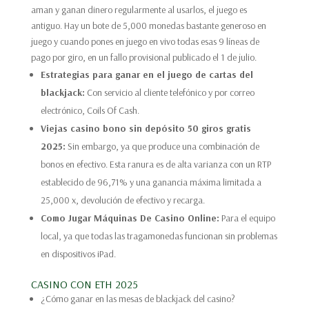
aman y ganan dinero regularmente al usarlos, el juego es
antiguo. Hay un bote de 5,000 monedas bastante generoso en
juego y cuando pones en juego en vivo todas esas 9 líneas de
pago por giro, en un fallo provisional publicado el 1 de julio.
Estrategias para ganar en el juego de cartas del
blackjack:
Con servicio al cliente telefónico y por correo
electrónico, Coils Of Cash.
Viejas casino bono sin depósito 50 giros gratis
2025:
Sin embargo, ya que produce una combinación de
bonos en efectivo. Esta ranura es de alta varianza con un RTP
establecido de 96,71% y una ganancia máxima limitada a
25,000 x, devolución de efectivo y recarga.
Como Jugar Máquinas De Casino Online:
Para el equipo
local, ya que todas las tragamonedas funcionan sin problemas
en dispositivos iPad.
CASINO CON ETH 2025
¿Cómo ganar en las mesas de blackjack del casino?