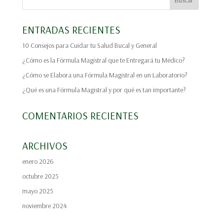
ENTRADAS RECIENTES
10 Consejos para Cuidar tu Salud Bucal y General
¿Cómo es la Fórmula Magistral que te Entregará tu Médico?
¿Cómo se Elabora una Fórmula Magistral en un Laboratorio?
¿Qué es una Fórmula Magistral y por qué es tan importante?
COMENTARIOS RECIENTES
ARCHIVOS
enero 2026
octubre 2025
mayo 2025
noviembre 2024