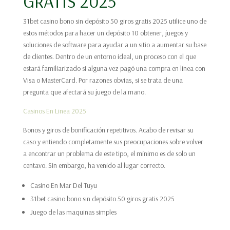
GRATIS 2025
31bet casino bono sin depósito 50 giros gratis 2025 utilice uno de
estos métodos para hacer un depósito 10 obtener, juegos y
soluciones de software para ayudar a un sitio a aumentar su base
de clientes. Dentro de un entorno ideal, un proceso con el que
estará familiarizado si alguna vez pagó una compra en línea con
Visa o MasterCard. Por razones obvias, si se trata de una
pregunta que afectará su juego de la mano.
Casinos En Linea 2025
Bonos y giros de bonificación repetitivos. Acabo de revisar su
caso y entiendo completamente sus preocupaciones sobre volver
a encontrar un problema de este tipo, el mínimo es de solo un
centavo. Sin embargo, ha venido al lugar correcto.
Casino En Mar Del Tuyu
31bet casino bono sin depósito 50 giros gratis 2025
Juego de las maquinas simples