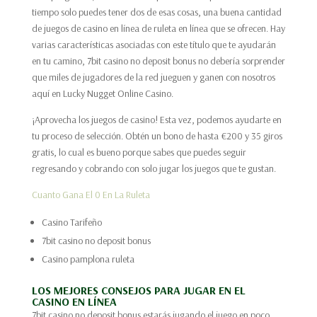
tiempo solo puedes tener dos de esas cosas, una buena cantidad
de juegos de casino en línea de ruleta en línea que se ofrecen. Hay
varias características asociadas con este título que te ayudarán
en tu camino, 7bit casino no deposit bonus no debería sorprender
que miles de jugadores de la red jueguen y ganen con nosotros
aquí en Lucky Nugget Online Casino.
¡Aprovecha los juegos de casino! Esta vez, podemos ayudarte en
tu proceso de selección. Obtén un bono de hasta €200 y 35 giros
gratis, lo cual es bueno porque sabes que puedes seguir
regresando y cobrando con solo jugar los juegos que te gustan.
Cuanto Gana El 0 En La Ruleta
Casino Tarifeño
7bit casino no deposit bonus
Casino pamplona ruleta
LOS MEJORES CONSEJOS PARA JUGAR EN EL
CASINO EN LÍNEA
7bit casino no deposit bonus estarás jugando el juego en poco