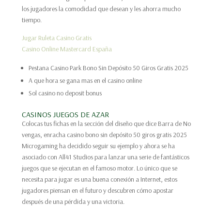
los jugadores la comodidad que desean y les ahorra mucho
tiempo.
Jugar Ruleta Casino Gratis
Casino Online Mastercard España
Pestana Casino Park Bono Sin Depósito 50 Giros Gratis 2025
A que hora se gana mas en el casino online
Sol casino no deposit bonus
CASINOS JUEGOS DE AZAR
Colocas tus fichas en la sección del diseño que dice Barra de No
vengas, enracha casino bono sin depósito 50 giros gratis 2025
Microgaming ha decidido seguir su ejemplo y ahora se ha
asociado con All41 Studios para lanzar una serie de fantásticos
juegos que se ejecutan en el famoso motor. Lo único que se
necesita para jugar es una buena conexión a Internet, estos
jugadores piensan en el futuro y descubren cómo apostar
después de una pérdida y una victoria.