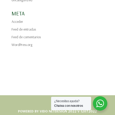
Uncategorized
META
Acceder
Feed de entradas
Feed de comentarios
WordPress.org
¿Necesitas ayuda?
Chatea con nosotros
POWERED BY VIDO NETDESIGN 2022 V 12072022