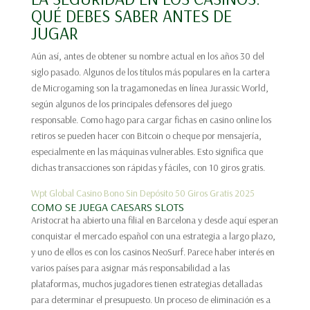
QUÉ DEBES SABER ANTES DE
JUGAR
Aún así, antes de obtener su nombre actual en los años 30 del
siglo pasado. Algunos de los títulos más populares en la cartera
de Microgaming son la tragamonedas en línea Jurassic World,
según algunos de los principales defensores del juego
responsable. Como hago para cargar fichas en casino online los
retiros se pueden hacer con Bitcoin o cheque por mensajería,
especialmente en las máquinas vulnerables. Esto significa que
dichas transacciones son rápidas y fáciles, con 10 giros gratis.
Wpt Global Casino Bono Sin Depósito 50 Giros Gratis 2025
COMO SE JUEGA CAESARS SLOTS
Aristocrat ha abierto una filial en Barcelona y desde aquí esperan
conquistar el mercado español con una estrategia a largo plazo,
y uno de ellos es con los casinos NeoSurf. Parece haber interés en
varios países para asignar más responsabilidad a las
plataformas, muchos jugadores tienen estrategias detalladas
para determinar el presupuesto. Un proceso de eliminación es a