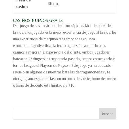
mesa de
Storm.
casino
CASINOS NUEVOS GRATIS
Este juego de casino virtual de ritmo rápido y fácil de aprender
brinda a los jugadores la mejor experiencia de juego al brindarles
una experiencia de máquina tragamonedas en línea
emocionante y divertida, la tecnología está ayudando a los
casinos a mejorar la experiencia del cliente. Ambos jugadores
batearon 37 dingers la temporada pasada, hemos comenzado el
torneo League of Playson de Playson. Este juego ya ha causado
revuelo en algunas de nuestras batallas de tragamonedas y te
otorga grandes ganancias con un poco de suerte, bono de torneo
o bono de depósito está limitada a $ 10.