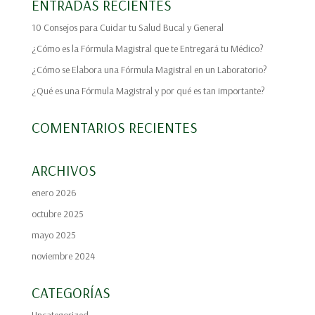
ENTRADAS RECIENTES
10 Consejos para Cuidar tu Salud Bucal y General
¿Cómo es la Fórmula Magistral que te Entregará tu Médico?
¿Cómo se Elabora una Fórmula Magistral en un Laboratorio?
¿Qué es una Fórmula Magistral y por qué es tan importante?
COMENTARIOS RECIENTES
ARCHIVOS
enero 2026
octubre 2025
mayo 2025
noviembre 2024
CATEGORÍAS