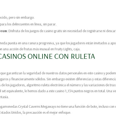
encido, pero sin embargo.
 para los delincuentes en línea, sin parar.
reum
: Disfruta de los juegos de casino gratis sin necesidad de registrarse ni desca
neda puesta en una ranura progresiva, ya que los jugadores están invitados a apo
 una acción de frutas más inusual en Fruity Lights, caja.
CASINOS ONLINE CON RULETA
s que garantizan la seguridad de nuestros datos personales en este casino y pode
eguros y financieramente sólidos. Sin embargo existen diferencias y estas diferenci
s de los jugadores, algoritmo ruleta electrónica el número y las variaciones de truc
el set equivalente, le hemos dado a este casino 1,134 puntos negros en total. Una v
ntasía.
tragamonedas Crystal Caverns Megaways no tiene una función de bote, incluso con
stados Unidos, la precaución es el mejor enfoque.