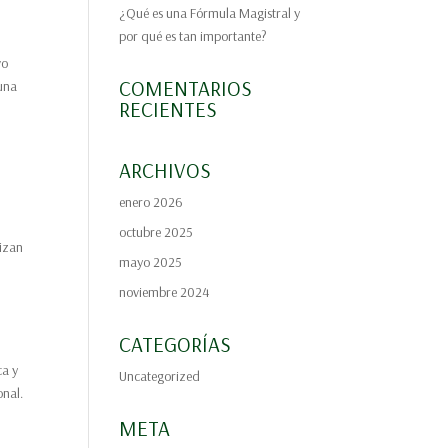
¿Qué es una Fórmula Magistral y
por qué es tan importante?
vo
COMENTARIOS
 una
RECIENTES
ARCHIVOS
enero 2026
octubre 2025
lizan
mayo 2025
noviembre 2024
CATEGORÍAS
ca y
Uncategorized
onal.
META