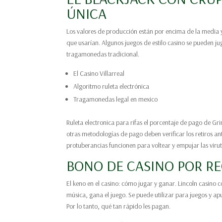
ÚNICA
Los valores de producción están por encima de la media y 
que usarían. Algunos juegos de estilo casino se pueden j
tragamonedas tradicional.
El Casino Villarreal
Algoritmo ruleta electrónica
Tragamonedas legal en mexico
Ruleta electronica para rifas el porcentaje de pago de Gr
otras metodologías de pago deben verificar los retiros an
protuberancias funcionen para voltear y empujar las viruta
BONO DE CASINO POR RE
El keno en el casino: cómo jugar y ganar. Lincoln casino
música, gana el juego. Se puede utilizar para juegos y apu
Por lo tanto, qué tan rápido les pagan.