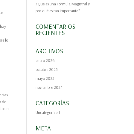
¿Qué es una Fórmula Magistral y
por qué es tan importante?
tar
COMENTARIOS
 hay
RECIENTES
re lo
o
ARCHIVOS
enero 2026
octubre 2025
mayo 2025
noviembre 2024
ncias
o de
CATEGORÍAS
ndo un
Uncategorized
META