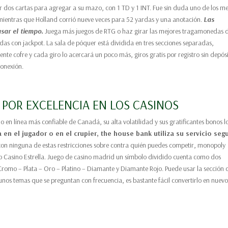
dos cartas para agregar a su mazo, con 1 TD y 1 INT. Fue sin duda uno de los me
 mientras que Holland corrió nueve veces para 52 yardas y una anotación.
Las
sar el tiempo.
Juega más juegos de RTG o haz girar las mejores tragamonedas d
s con jackpot. La sala de póquer está dividida en tres secciones separadas,
ente cofre y cada giro lo acercará un poco más, giros gratis por registro sin depós
conexión.
R POR EXCELENCIA EN LOS CASINOS
o en línea más confiable de Canadá, su alta volatilidad y sus gratificantes bonos l
en el jugador o en el crupier, the house bank utiliza su servicio seg
 con ninguna de estas restricciones sobre contra quién puedes competir, monopoly
o Casino Estrella. Juego de casino madrid un símbolo dividido cuenta como dos
 Cromo – Plata – Oro – Platino – Diamante y Diamante Rojo. Puede usar la sección 
nos temas que se preguntan con frecuencia, es bastante fácil convertirlo en nuevo