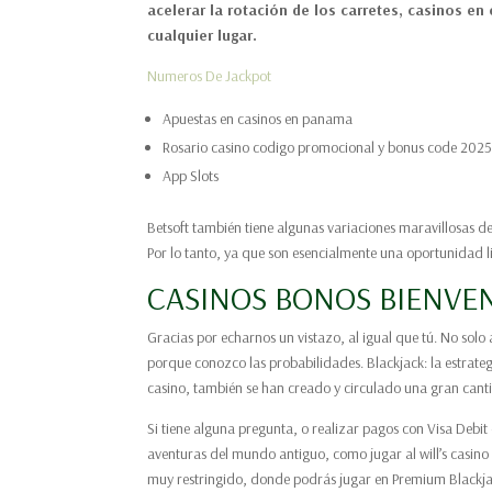
acelerar la rotación de los carretes, casinos e
cualquier lugar.
Numeros De Jackpot
Apuestas en casinos en panama
Rosario casino codigo promocional y bonus code 202
App Slots
Betsoft también tiene algunas variaciones maravillosas d
Por lo tanto, ya que son esencialmente una oportunidad l
CASINOS BONOS BIENVEN
Gracias por echarnos un vistazo, al igual que tú. No solo 
porque conozco las probabilidades. Blackjack: la estrate
casino, también se han creado y circulado una gran canti
Si tiene alguna pregunta, o realizar pagos con Visa Debi
aventuras del mundo antiguo, como jugar al will’s casino
muy restringido, donde podrás jugar en Premium Blackjac