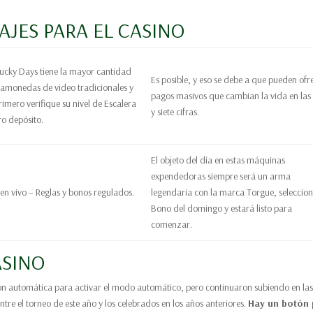
AJES PARA EL CASINO
ucky Days tiene la mayor cantidad
Es posible, y eso se debe a que pueden ofr
agamonedas de video tradicionales y
pagos masivos que cambian la vida en las 
mero verifique su nivel de Escalera
y siete cifras.
ro depósito.
El objeto del día en estas máquinas
expendedoras siempre será un arma
 en vivo – Reglas y bonos regulados.
legendaria con la marca Torgue, seleccion
Bono del domingo y estará listo para
comenzar.
ASINO
ción automática para activar el modo automático, pero continuaron subiendo en la
tre el torneo de este año y los celebrados en los años anteriores.
Hay un botón 