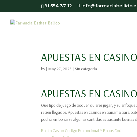
91 554 37 12
info@farmaciabellido.e
APUESTAS EN CASIN
by
|
May 27, 2025
| Sin categoría
APUESTAS EN CASIN
Qué tipo de juego de póquer quieres jugar, y su enfoque
recién llegados. Apuestas en casinos en panama para obte
podría embolsarse algunas cantidades bastante buenas de
Boleto Casino Codigo Promocional Y Bonus Code