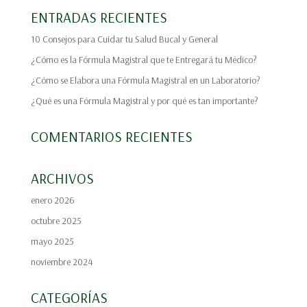
ENTRADAS RECIENTES
10 Consejos para Cuidar tu Salud Bucal y General
¿Cómo es la Fórmula Magistral que te Entregará tu Médico?
¿Cómo se Elabora una Fórmula Magistral en un Laboratorio?
¿Qué es una Fórmula Magistral y por qué es tan importante?
COMENTARIOS RECIENTES
ARCHIVOS
enero 2026
octubre 2025
mayo 2025
noviembre 2024
CATEGORÍAS