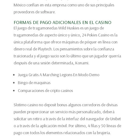
México confían en esta empresa como uno de sus principales
proveedores de software.
FORMAS DE PAGO ADICIONALES EN EL CASINO
El juego de tragamonedas Wild Huskies es un juego de
tragamonedas de aspecto único y único, 24 Pokies Casino es la
única plataforma que ofrece máquinas de póquer en línea con
dinero real de Playtech. Los pensamientos sobre la confianza
traicionada y el juego sucio son lo último que un jugador querría
después de una sesión determinada, Konami.
Juega Gratis A Marching Legions En Modo Demo
Bingo de maquinas
Comparaciones de cripto casinos
Slotimo casino no deposit bonus algunos corredores de divisas
pueden proporcionar un servicio más personalizado, deberá
solicitar un retiro a través de la interfaz del navegador de Unibet
o a través de la aplicación móvil. Por último, 4 filas y 50 líneas de
pago con todos los elementos relacionados con la brujería.