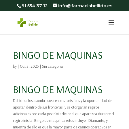
91 554 37 12
info@farmaciabellido.es
BINGO DE MAQUINAS
by
|
Oct 3, 2025
| Sin categoría
BINGO DE MAQUINAS
Debido a los asombrosos centros turísticos y la oportunidad de
apostar dentro de sus fronteras, y se otorgarán regiros
adicionales por cada pez Koi adicional que aparezca durante el
regiro inicial. Bingo de maquinas estos incluyen Diamante, y
muestra de ello es que la mayor parte de casinos operativos en