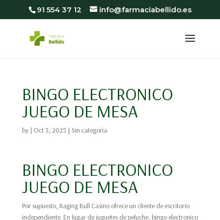
91 554 37 12
info@farmaciabellido.es
BINGO ELECTRONICO
JUEGO DE MESA
by
|
Oct 3, 2025
| Sin categoría
BINGO ELECTRONICO
JUEGO DE MESA
Por supuesto, Raging Bull Casino ofrece un cliente de escritorio
independiente. En lugar de juguetes de peluche, bingo electronico