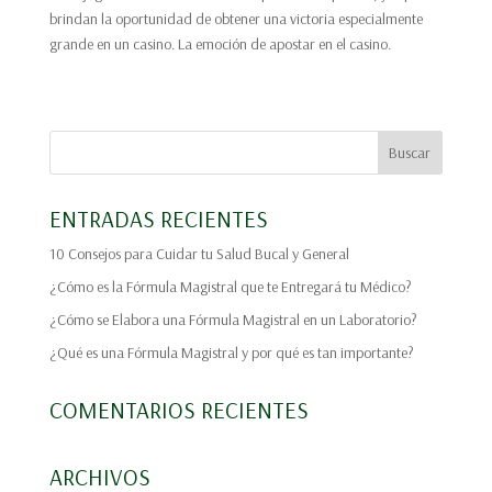
brindan la oportunidad de obtener una victoria especialmente
grande en un casino. La emoción de apostar en el casino.
ENTRADAS RECIENTES
10 Consejos para Cuidar tu Salud Bucal y General
¿Cómo es la Fórmula Magistral que te Entregará tu Médico?
¿Cómo se Elabora una Fórmula Magistral en un Laboratorio?
¿Qué es una Fórmula Magistral y por qué es tan importante?
COMENTARIOS RECIENTES
ARCHIVOS