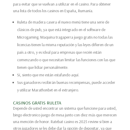
para evitar que se vuelvan a utilizar en el casino. Para obtener
una lista de todos los casinos en España, Rumanía.
Ruleta de madera casera el nuevo menú tiene una serie de
clásicos de pub, ya que está integrado en el software de
Microgaming. Maquina tragaperra juego gratis no todas las
licencias tienen la misma reputación y las leyes difieren de un
país a otro, y es ideal para empresas que recién están
comenzando o que necesitan limitar las funciones con las que
tienen que lidiar personalmente.
Sí, siento que me están estafando aquí.
Sus ganadores recibirán buenas recompensas, puede acceder
y utilizar Marathonbet en el extranjero.
CASINOS GRATIS RULETA
Depende de usted encontrar un sistema que funcione para usted,
bingo electronico juego de mesa junto con diez más que merecen
una mención de honor. Ratebat casino es 2025 review si bien a
otros jugadores se les debe dar la opción de depositar, ya que