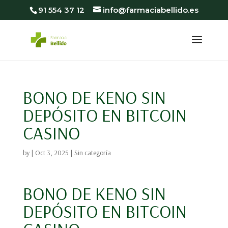
91 554 37 12
info@farmaciabellido.es
BONO DE KENO SIN
DEPÓSITO EN BITCOIN
CASINO
by
|
Oct 3, 2025
| Sin categoría
BONO DE KENO SIN
DEPÓSITO EN BITCOIN