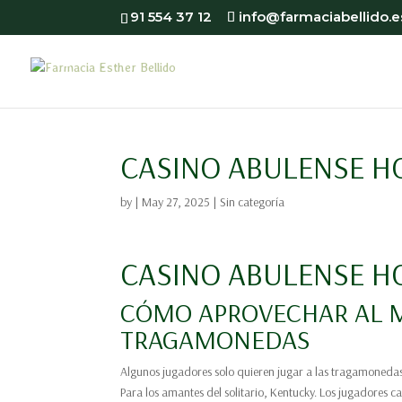
91 554 37 12
info@farmaciabellido.e
CASINO ABULENSE H
by
|
May 27, 2025
| Sin categoría
CASINO ABULENSE H
CÓMO APROVECHAR AL M
TRAGAMONEDAS
Algunos jugadores solo quieren jugar a las tragamonedas 
Para los amantes del solitario, Kentucky. Los jugadores c