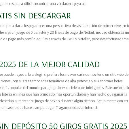
 le resultará difícil encontrar una verdadera joya allí.
TIS SIN DESCARGAR
izan para dar a los jugadores una perspectiva de visualización de primer nivel en 
rs es un juego de 5 carretes y 20 líneas de pago de NetEnt, incluso obtendrás u
do de pago más común aquí es a través de Skrill y Neteller, pero desafortunadame
 2025 DE LA MEJOR CALIDAD
 pueden ayudarlo a elegir si prefiere los nuevos casinos móviles o un sitio web de
caciones, con sus tragamonedas temáticas de alta potencia y sus enormes botes
l más popular del mundo para jugadores de teléfonos inteligentes. Este sueño incl
s de lotería en línea que han brindado más oportunidades y han hecho que ganar la
a deberían alimentar su juego de casino durante algún tiempo. Actualmente con err
 en un casino que hace trampa. Jugar Tragamonedas en Internet.
IN DEPÓSITO 50 GIROS GRATIS 2025