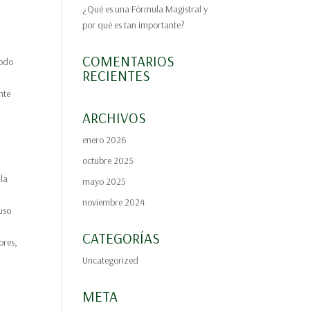
¿Qué es una Fórmula Magistral y
por qué es tan importante?
COMENTARIOS
todo
RECIENTES
n
nte
ARCHIVOS
enero 2026
octubre 2025
 la
mayo 2025
noviembre 2024
uso
CATEGORÍAS
ores,
Uncategorized
META