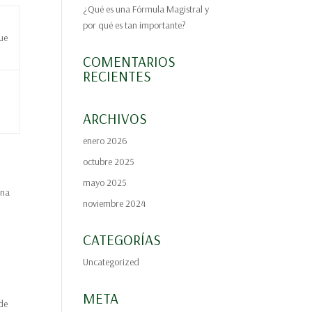
¿Qué es una Fórmula Magistral y
por qué es tan importante?
ue
COMENTARIOS
RECIENTES
ARCHIVOS
enero 2026
octubre 2025
mayo 2025
una
noviembre 2024
CATEGORÍAS
Uncategorized
META
 de