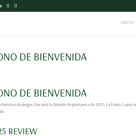
s
INICIO
ONO DE BIENVENIDA
ONO DE BIENVENIDA
s historias de juegos. Durante la División de primavera de 2023, La Fiesta Casino s
le.
25 REVIEW