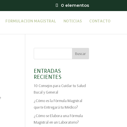
0 elementos
FORMULACION MAGISTRAL
NOTICIAS
CONTACTO
ENTRADAS
RECIENTES
10 Consejos para Cuidar tu Salud
Bucal y General
e
¿Cómo es la Fórmula Magistral
que te Entregará tu Médico?
¿Cómo se Elabora una Fórmula
Magistral en un Laboratorio?