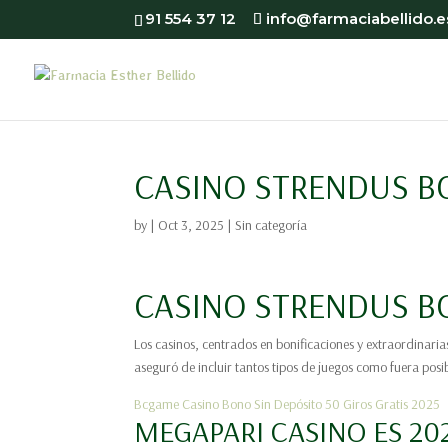
91 554 37 12
info@farmaciabellido.e
CASINO STRENDUS B
by
|
Oct 3, 2025
| Sin categoría
CASINO STRENDUS B
Los casinos, centrados en bonificaciones y extraordinaria
aseguró de incluir tantos tipos de juegos como fuera posib
Bcgame Casino Bono Sin Depósito 50 Giros Gratis 2025
MEGAPARI CASINO ES 20