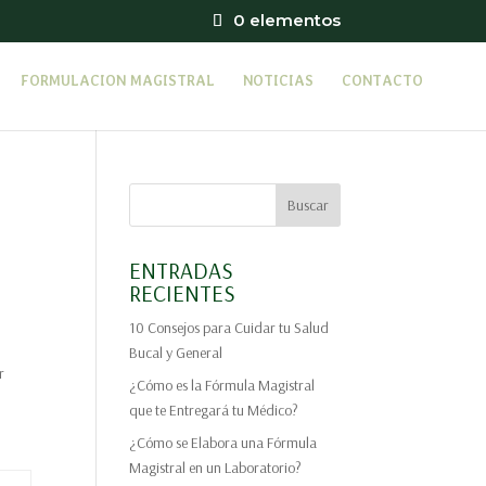
0 elementos
FORMULACION MAGISTRAL
NOTICIAS
CONTACTO
ENTRADAS
RECIENTES
10 Consejos para Cuidar tu Salud
Bucal y General
r
¿Cómo es la Fórmula Magistral
que te Entregará tu Médico?
¿Cómo se Elabora una Fórmula
Magistral en un Laboratorio?