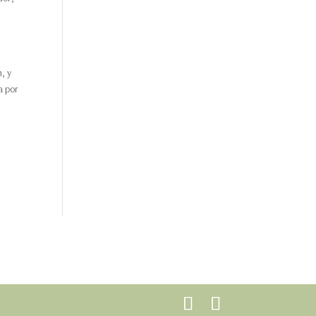
, y
a por