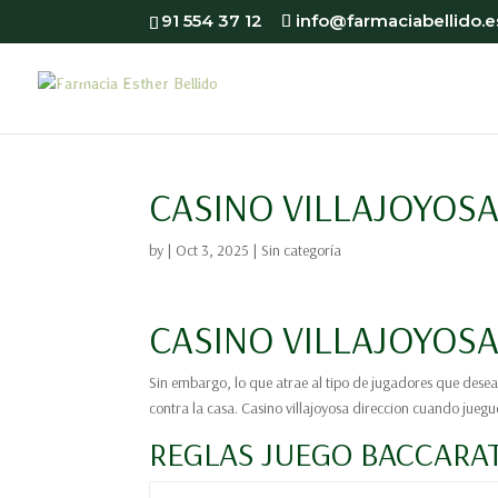
91 554 37 12
info@farmaciabellido.e
CASINO VILLAJOYOSA
by
|
Oct 3, 2025
| Sin categoría
CASINO VILLAJOYOSA
Sin embargo, lo que atrae al tipo de jugadores que desea
contra la casa. Casino villajoyosa direccion cuando juegu
REGLAS JUEGO BACCARA