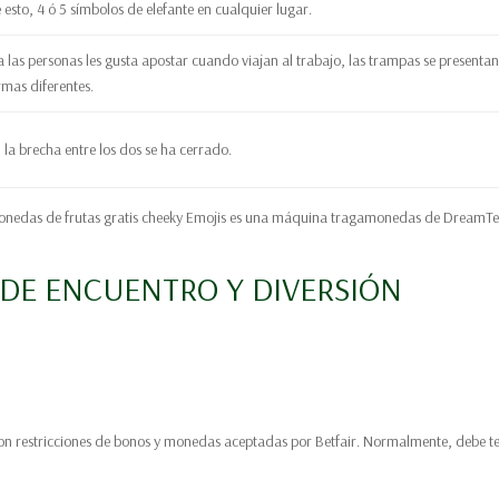
sto, 4 ó 5 símbolos de elefante en cualquier lugar.
las personas les gusta apostar cuando viajan al trabajo, las trampas se presentan
mas diferentes.
la brecha entre los dos se ha cerrado.
amonedas de frutas gratis cheeky Emojis es una máquina tragamonedas de DreamT
 DE ENCUENTRO Y DIVERSIÓN
on restricciones de bonos y monedas aceptadas por Betfair. Normalmente, debe t