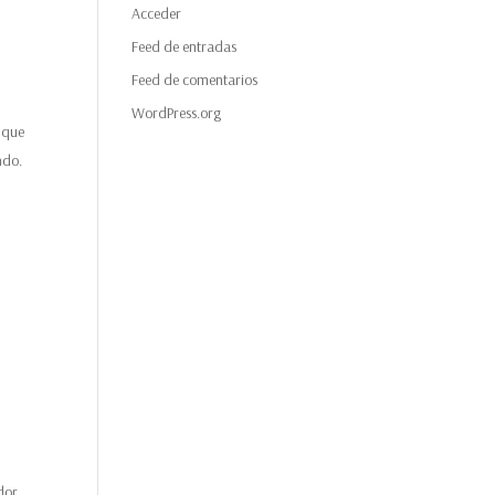
Acceder
Feed de entradas
Feed de comentarios
WordPress.org
a que
ndo.
dor,