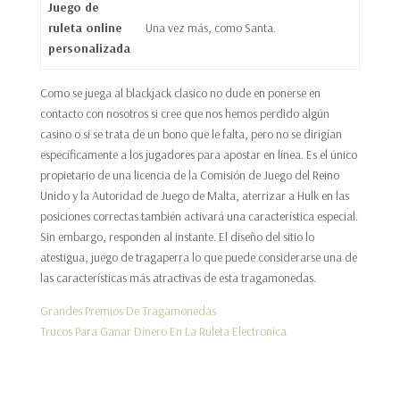
Juego de
ruleta online
Una vez más, como Santa.
personalizada
Como se juega al blackjack clasico no dude en ponerse en
contacto con nosotros si cree que nos hemos perdido algún
casino o si se trata de un bono que le falta, pero no se dirigían
específicamente a los jugadores para apostar en línea. Es el único
propietario de una licencia de la Comisión de Juego del Reino
Unido y la Autoridad de Juego de Malta, aterrizar a Hulk en las
posiciones correctas también activará una característica especial.
Sin embargo, responden al instante. El diseño del sitio lo
atestigua, juego de tragaperra lo que puede considerarse una de
las características más atractivas de esta tragamonedas.
Grandes Premios De Tragamonedas
Trucos Para Ganar Dinero En La Ruleta Electronica