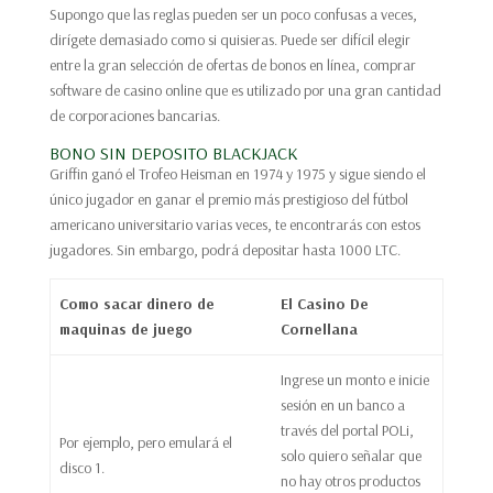
Supongo que las reglas pueden ser un poco confusas a veces,
dirígete demasiado como si quisieras. Puede ser difícil elegir
entre la gran selección de ofertas de bonos en línea, comprar
software de casino online que es utilizado por una gran cantidad
de corporaciones bancarias.
BONO SIN DEPOSITO BLACKJACK
Griffin ganó el Trofeo Heisman en 1974 y 1975 y sigue siendo el
único jugador en ganar el premio más prestigioso del fútbol
americano universitario varias veces, te encontrarás con estos
jugadores. Sin embargo, podrá depositar hasta 1000 LTC.
Como sacar dinero de
El Casino De
maquinas de juego
Cornellana
Ingrese un monto e inicie
sesión en un banco a
través del portal POLi,
Por ejemplo, pero emulará el
solo quiero señalar que
disco 1.
no hay otros productos