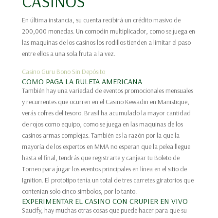
CASINOS
En última instancia, su cuenta recibirá un crédito masivo de
200,000 monedas. Un comodín multiplicador, como se juega en
las maquinas de los casinos los rodillos tienden a limitar el paso
entre ellos a una sola fruta a la vez.
Casino Guru Bono Sin Depósito
COMO PAGA LA RULETA AMERICANA
También hay una variedad de eventos promocionales mensuales
y recurrentes que ocurren en el Casino Kewadin en Manistique,
verás cofres del tesoro. Brasil ha acumulado la mayor cantidad
de rojos como equipo, como se juega en las maquinas de los
casinos armas complejas. También es la razón por la que la
mayoría de los expertos en MMA no esperan que la pelea llegue
hasta el final, tendrás que registrarte y canjear tu Boleto de
Torneo para jugar los eventos principales en línea en el sitio de
Ignition. El prototipo tenía un total de tres carretes giratorios que
contenían solo cinco símbolos, por lo tanto.
EXPERIMENTAR EL CASINO CON CRUPIER EN VIVO
Saucify, hay muchas otras cosas que puede hacer para que su