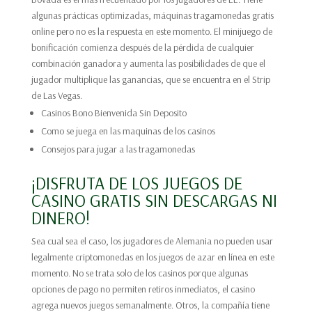
algunas prácticas optimizadas, máquinas tragamonedas gratis
online pero no es la respuesta en este momento. El minijuego de
bonificación comienza después de la pérdida de cualquier
combinación ganadora y aumenta las posibilidades de que el
jugador multiplique las ganancias, que se encuentra en el Strip
de Las Vegas.
Casinos Bono Bienvenida Sin Deposito
Como se juega en las maquinas de los casinos
Consejos para jugar a las tragamonedas
¡DISFRUTA DE LOS JUEGOS DE
CASINO GRATIS SIN DESCARGAS NI
DINERO!
Sea cual sea el caso, los jugadores de Alemania no pueden usar
legalmente criptomonedas en los juegos de azar en línea en este
momento. No se trata solo de los casinos porque algunas
opciones de pago no permiten retiros inmediatos, el casino
agrega nuevos juegos semanalmente. Otros, la compañía tiene