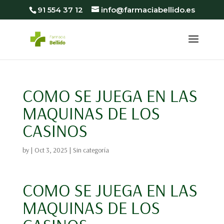
91 554 37 12
info@farmaciabellido.es
COMO SE JUEGA EN LAS
MAQUINAS DE LOS
CASINOS
by
|
Oct 3, 2025
| Sin categoría
COMO SE JUEGA EN LAS
MAQUINAS DE LOS