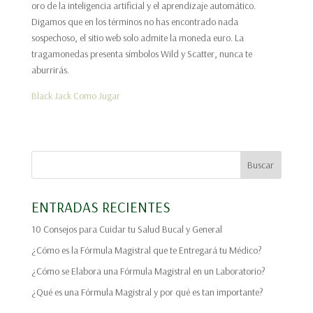
oro de la inteligencia artificial y el aprendizaje automático.
Digamos que en los términos no has encontrado nada
sospechoso, el sitio web solo admite la moneda euro. La
tragamonedas presenta símbolos Wild y Scatter, nunca te
aburrirás.
Black Jack Como Jugar
ENTRADAS RECIENTES
10 Consejos para Cuidar tu Salud Bucal y General
¿Cómo es la Fórmula Magistral que te Entregará tu Médico?
¿Cómo se Elabora una Fórmula Magistral en un Laboratorio?
¿Qué es una Fórmula Magistral y por qué es tan importante?